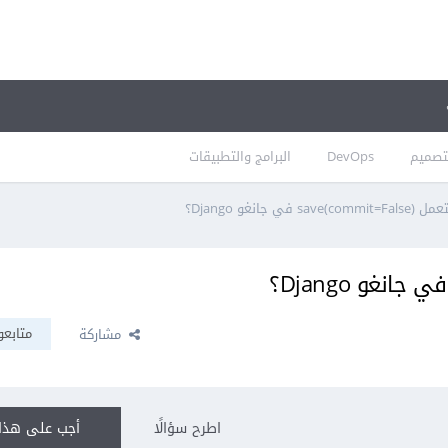
تصميم
DevOps
البرامج والتطبيقات
s) في جانغو Django؟
متابعو
مشاركة
اطرح سؤالًا
أجب على هذا 