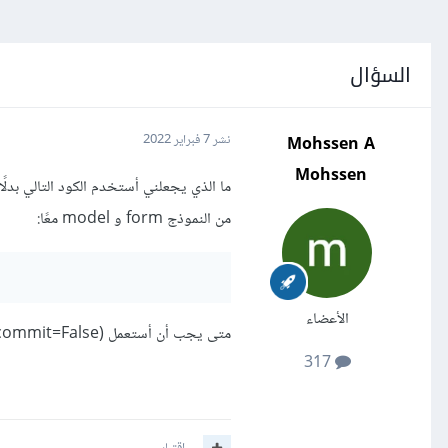
السؤال
Mohssen A
نشر
7 فبراير 2022
Mohssen
من النموذج form و model معًا:
الأعضاء
متى يجب أن أستعمل save(commit=False) من الأساس؟ هل هناك مواقف حيث قد يكون هذا الكود مفيدًا؟
317