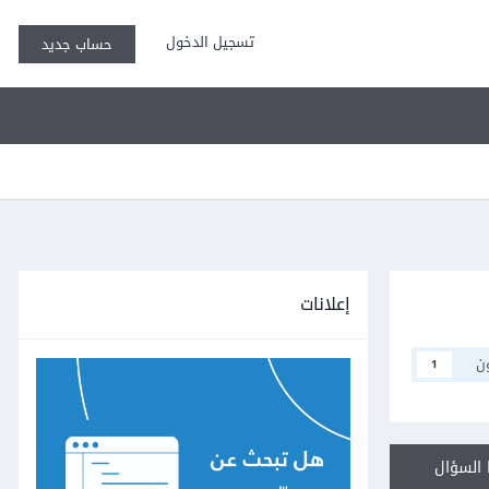
تسجيل الدخول
حساب جديد
إعلانات
ن
1
السؤال