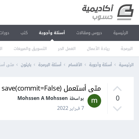
الرئيسية
دروس ومقالات
أسئلة وأجوبة
كتب
دورات
البرمجة
ريادة الأعمال
العمل الحر
التسويق والمبيعات
ال
الرئيسية
أسئلة وأجوبة
الأقسام
أسئلة البرمجة
بايثون
متى أستعمل ave(commit=False
متى أستعمل save(commit=False) في جانغو Django؟
0
بواسطة Mohssen A Mohssen
7 فبراير 2022