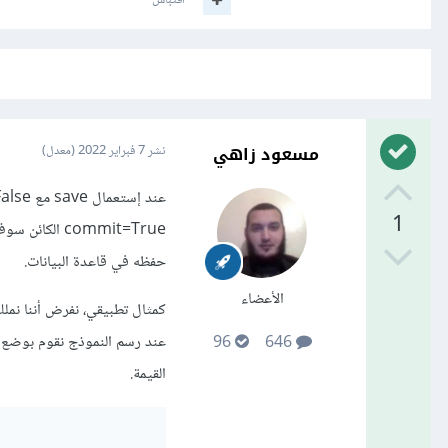
اقتباس
مسعود زاهي
نشر
7 فبراير 2022
(معدل)
1
commit=True ا
حفظه في قاعدة البيانات.
الأعضاء
كمثال تطبيقي، نفرض أننا نملك
عند رسم النموذج نقوم بوضع ح
96
646
القيمة.