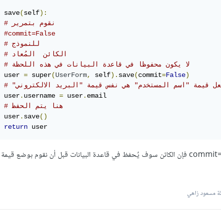
 save
(
self
):
# نقوم بتمرير
#commit=False
# للنموذج
# الكائن  المُعاد
# لا يكون محفوظا في قاعدة البيانات في هذه اللحظة
 user 
=
 super
(
UserForm
,
 self
).
save
(
commit
=
False
)
نجعل قيمة "اسم المستخدم" هي نفس قيمة "البريد الالكتروني
 user
.
username 
=
 user
.
email

# هنا يتم الحفظ
 user
.
save
()
return
 user
عكس ما إذا استخدمنا commit=True فإن الكائن سوف يٌحفظ في قاعدة البيانات قبل أن نقوم بوضع قي
 مسعود زاهي