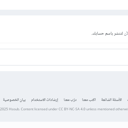
آن
لتنشر باسم حسابك.
الأسئلة الشائعة
اكتب معنا
درّب معنا
إرشادات الاستخدام
بيان الخصوصية
 2025
Hsoub
.
Content licensed under
CC BY-NC-SA 4.0
unless mentioned otherwi