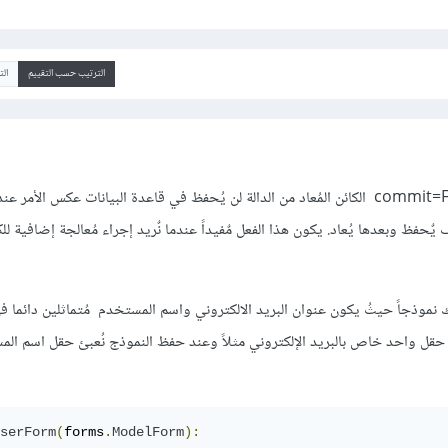
الترتيب حسب التقييم
ال
عند إستعمال save مع commit=False الكائن المُعاد من الدالة لن يُحفظ في قاعدة البيانات عكس الأ
لكائن سوف يٌحفظ وبعدها يُعاد. يكون هذا الفعل مٌفيداً عندما نٌريد إجراء مُعالجة إضافية ل
 نموذجاً حيثُ يكون عنوان البريد الالكتروني واسم المستخدم مُتماثلين دائما ف
قل واحد خاص بالبريد الإلكتروني مثلاً وعند حفظ النموذج نُعبئ حقل اسم ال
serForm
(
forms
.
ModelForm
):