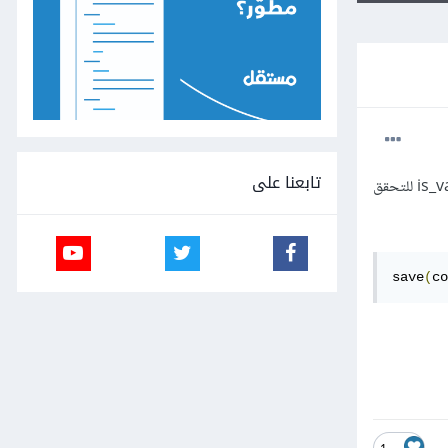
تابعنا على
ما الذي يجعلني أستخدم الكود التالي بدلًا من إنشاء نموذج form بإستخدام الصنف ModelForm وإستدعاء التابع is_valid للتحقق
save
(
co