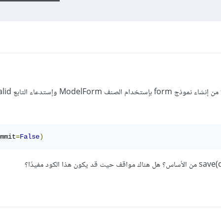
mmit
=
False
)