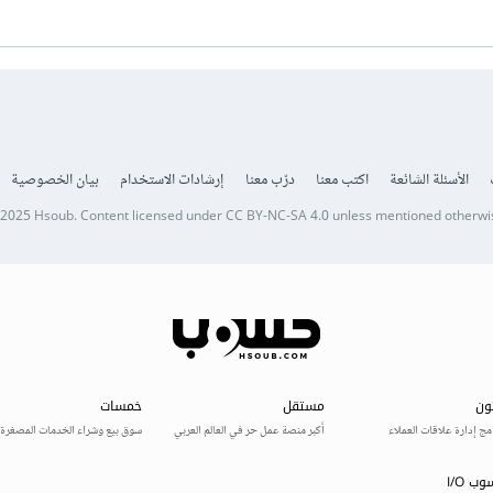
الأسئلة الشائعة
اكتب معنا
درّب معنا
إرشادات الاستخدام
بيان الخصوصية
 2025
Hsoub
.
Content licensed under
CC BY-NC-SA 4.0
unless mentioned otherwi