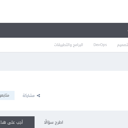
تصميم
DevOps
البرامج والتطبيقات
متابعو
مشاركة
اطرح سؤالًا
أجب على هذا 