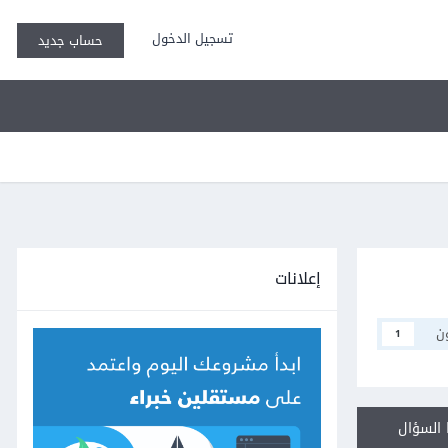
تسجيل الدخول
حساب جديد
إعلانات
ن
1
السؤال