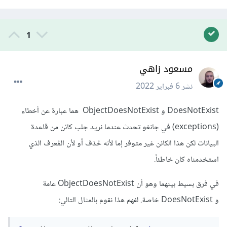
1
مسعود زاهي
نشر
6 فبراير 2022
DoesNotExist و ObjectDoesNotExist هما عبارة عن أخطاء
(exceptions) في جانغو تحدث عندما نريد جلب كائن من قاعدة
البيانات لكن هذا الكائن غير متوفر إما لأنه حُذف أو لأن المُعرف الذي
استخدمناه كان خاطئاً.
في فرق بسيط بينهما وهو أن ObjectDoesNotExist عامة
و DoesNotExist خاصة. لفهم هذا نقوم بالمثال التالي: