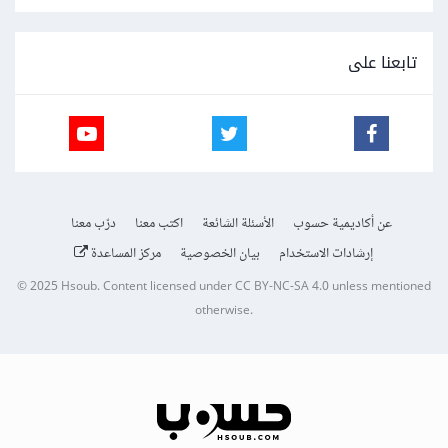
تابعنا على
عن أكاديمية حسوب
الأسئلة الشائعة
اكتب معنا
درّب معنا
إرشادات الاستخدام
بيان الخصوصية
مركز المساعدة
© 2025
Hsoub
.
Content licensed under
CC BY-NC-SA 4.0
unless mentioned
otherwise.