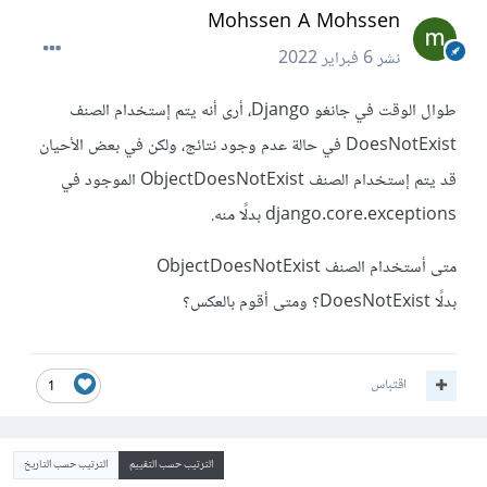
Mohssen A Mohssen
نشر
6 فبراير 2022
طوال الوقت في جانغو Django، أرى أنه يتم إستخدام الصنف
DoesNotExist في حالة عدم وجود نتائج، ولكن في بعض الأحيان
قد يتم إستخدام الصنف ObjectDoesNotExist الموجود في
django.core.exceptions بدلًا منه.
متى أستخدام الصنف ObjectDoesNotExist
بدلًا DoesNotExist؟ ومتى أقوم بالعكس؟
اقتباس
1
الترتيب حسب التقييم
الترتيب حسب التاريخ