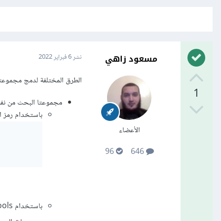
مسعود زاهي
نشر
6 فبراير 2022
الطرق المختلفة لدمج مجموعتي بحث (
1
مجموعتا البحث من نفس النموذج Model: توجد عدة طرق لدمج
باستخدام رمز الأنبوب 
الأعضاء
96
646