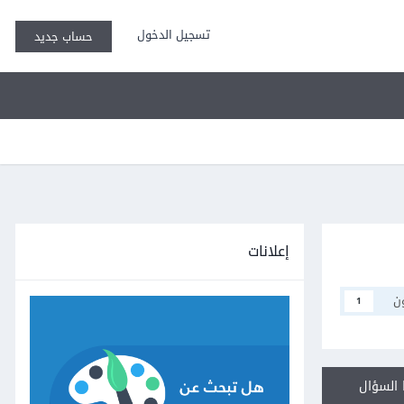
تسجيل الدخول
حساب جديد
إعلانات
ن
1
السؤال