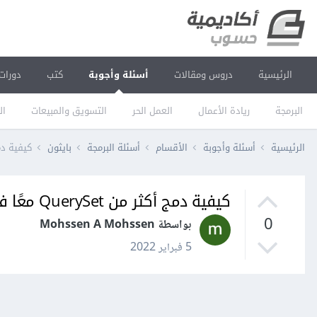
الرئيسية
دروس ومقالات
أسئلة وأجوبة
كتب
دورات
البرمجة
ريادة الأعمال
العمل الحر
التسويق والمبيعات
ال
الرئيسية
أسئلة وأجوبة
الأقسام
أسئلة البرمجة
بايثون
كيفية دمج أكثر من et
كيفية دمج أكثر من QuerySet معًا في جانغو Django؟
0
بواسطة Mohssen A Mohssen
5 فبراير 2022