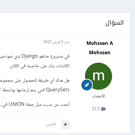
السؤال
Mohssen A
نشر
5 فبراير 2022
Mohssen
الكائنات، بناءً على خاصية في الكائن.
QuerySets التي يتم إرجاعها بواسطة كل تابع manager معًا؟
الأعضاء
أبحث عن شبء مثل جملة UNION في SQL لكي يتم دمج نتيجة أكثر من إستعلام معًا.
317
اقتباس