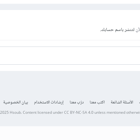
آن
لتنشر باسم حسابك.
الأسئلة الشائعة
اكتب معنا
درّب معنا
إرشادات الاستخدام
بيان الخصوصية
 2025
Hsoub
.
Content licensed under
CC BY-NC-SA 4.0
unless mentioned otherwi