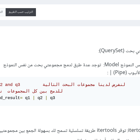
الترتيب حسب التقييم
ال
QuerySet):
 مجموعتي بحث من نفس النموذج
(Pipe) | :
# q1, q2 and q3         لنفرض لدينا مجموعات البحث التالية
# للدمج بين كل المجموعات  ن
d_result
=
 q1 
|
 q2 
|
 q3
باستخدام itertools: توفر itertools طريقة تسلسلية تسمح لك بسهولة الجمع بين مجم