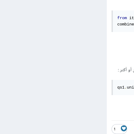
from
 it
combine
qs1
.
uni
1