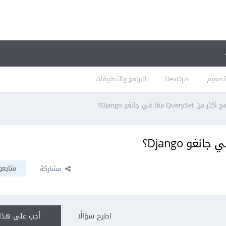
تصميم
DevOps
البرامج والتطبيقات
QueryS معًا في جانغو Django؟
متابعو
مشاركة
اطرح سؤالًا
أجب على هذا 