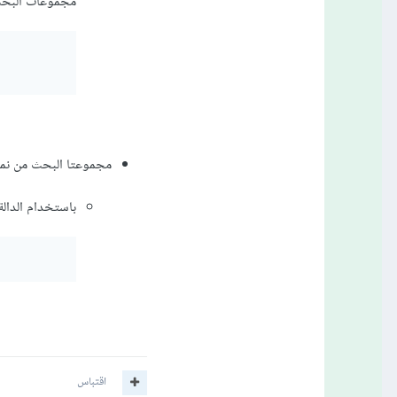
مجموعات البحث 
مجموعتا البحث من نم
باستخدام الدالة union: تقوم هذه الدالة باستخدام UNION الخاص ب SQL لدمج مجموعتين أو 
اقتباس