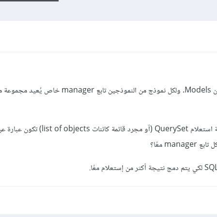
في مشروع جانغو Django لدي نموذجين Models. ولكل نموذج من النموذجين تابع er
هل هناك أي طريقة للحصول على مجموعة استعلام QuerySet (أو مجرد قائمة كائنات ts