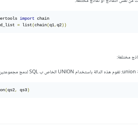
من نفس النماذج أو نماذج مختلفة.
ertools 
import
 chain 

d_list 
=
 list
(
chain
(
q1
,
q2
))
اذج مختلفة:
أكثر :
on
(
qs2
,
 qs3
)