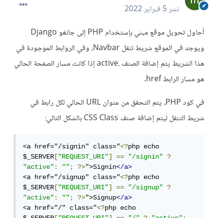
نشر
5 فبراير 2022
أحاول تحويل موقع مبني بإستخدام PHP إلى جانغو Django
ويوجد في الموقع شريط تنقل Navbar، وفي الروابط الموجودة في
هذا الشريط يتم إضافة الصنف .active إذا كانت مسار الصفحة الحالي
هو مسار الرابط href.
في كود PHP، يتم التحقق من عنوان URL الحالي لكل رابط في
شريط التنقل ليتم إضافة صنف CSS Class بالشكل التالي:
<a href="/signin" class="
<?
php echo 
$_SERVER
[
"REQUEST_URI"
]
==
"/signin"
?
"active"
:
""
;
?>
">Signin
</a>
<a href="/signup" class="
<?
php echo 
$_SERVER
[
"REQUEST_URI"
]
==
"/signup"
?
"active"
:
""
;
?>
">Signup
</a>
<a href="/" class="
<?
php echo 