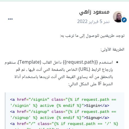
مسعود زاهي
نشر
5 فبراير 2022
توجد طريقتين للوصول إلى ما ترغب به:
الطريقة الأولى:
استخدم {{request.path}} داخل القالب (Template)، ستقوم
بإرجاع الرابط (URL) الخاص بالصفحة التي أنت فيها ، ثم قم
بالتحقق من أنه يساوي القيمة التي أنت تريدها باستخدام أداة
الشرط IF على الشكل التالي:
<a
href
=
"/signin"
class
=
"{% if request.path == 
'/signin' %} active {% endif %}"
>
Signin
</a>
<a
href
=
"/signup"
class
=
"{% if request.path == 
'/signup' %} active {% endif %}"
>
Signup
</a>
<a
href
=
"/"
class
=
"{% if request.path == '/' %} 