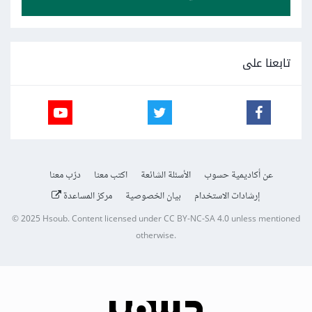
تابعنا على
عن أكاديمية حسوب
الأسئلة الشائعة
اكتب معنا
درّب معنا
إرشادات الاستخدام
بيان الخصوصية
مركز المساعدة
© 2025
Hsoub
.
Content licensed under
CC BY-NC-SA 4.0
unless mentioned
otherwise.