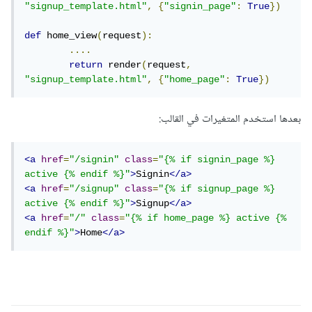
"signup_template.html"
,
{
"signin_page"
:
True
})
def
 home_view
(
request
):
....
return
 render
(
request
,
"signup_template.html"
,
{
"home_page"
:
True
})
بعدها استخدم المتغيرات في القالب:
<a
href
=
"/signin"
class
=
"{% if signin_page %} 
active {% endif %}"
>
Signin
</a>
<a
href
=
"/signup"
class
=
"{% if signup_page %} 
active {% endif %}"
>
Signup
</a>
<a
href
=
"/"
class
=
"{% if home_page %} active {% 
endif %}"
>
Home
</a>