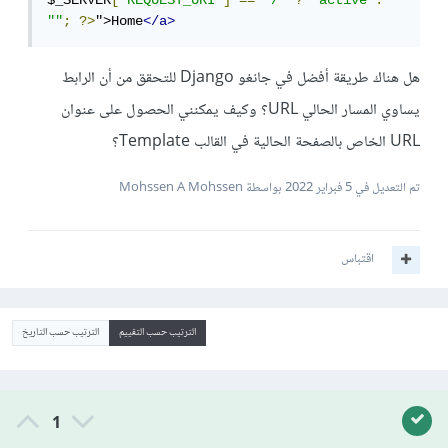
$_SERVER
[
"REQUEST_URI"
]
==
"/"
?
"active"
:
""
;
?>
">Home
</a>
هل هناك طريقة أفضل في جانغو Django للتحقق من أن الرابط
يساوي المسار الحالي URL؟ وكيف يمكنني الحصول على عنوان
URL الخاص بالصفحة الحالية في القالب Template؟
تم التعديل في
5 فبراير 2022
بواسطة Mohssen A Mohssen
اقتباس
الترتيب حسب التقييم
الترتيب حسب التاريخ
1