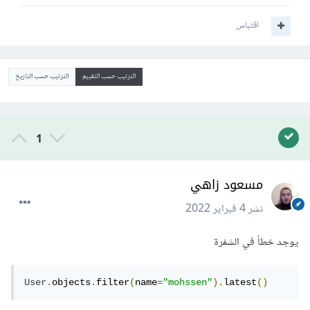
اقتباس
الترتيب حسب التقييم
الترتيب حسب التاريخ
1
مسعود زاهي
نشر
4 فبراير 2022
يوجد خطأ في الشفرة
User
.
objects
.
filter
(
name
=
"mohssen"
).
latest
()