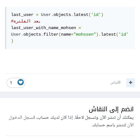
last_user 
=
User
.
objects
.
latest
(
'id'
)
#بعد الفلترة
last_user_with_name_mohsen 
=
User
.
objects
.
filter
(
name
=
"mohssen"
).
latest
(
'id'
)
اقتباس
1
انضم إلى النقاش
يمكنك أن تنشر الآن وتسجل لاحقًا. إذا كان لديك حساب،
فسجل الدخول
الآن
لتنشر باسم حسابك.