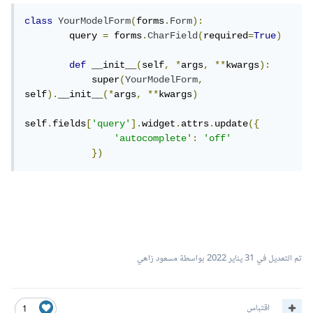
class
YourModelForm
(
forms
.
Form
):
	query 
=
 forms
.
CharField
(
required
=
True
)
def
 __init__
(
self
,
*
args
,
**
kwargs
):
            super
(
YourModelForm
,
self
).
__init__
(*
args
,
**
kwargs
)
self
.
fields
[
'query'
].
widget
.
attrs
.
update
({
'autocomplete'
:
'off'
})
تم التعديل في
31 يناير 2022
بواسطة مسعود زاهي
اقتباس
1