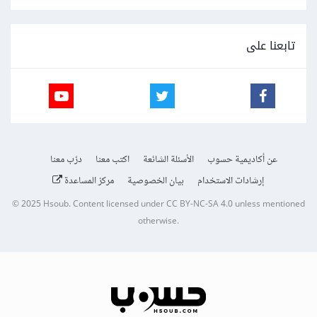
تابعنا على
عن أكاديمية حسوب
الأسئلة الشائعة
اكتب معنا
درّب معنا
إرشادات الاستخدام
بيان الخصوصية
مركز المساعدة
© 2025
Hsoub
.
Content licensed under
CC BY-NC-SA 4.0
unless mentioned
otherwise.