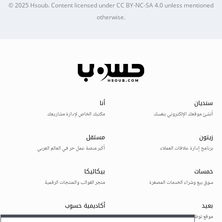
© 2025
Hsoub
.
Content licensed under
CC BY-NC-SA 4.0
unless mentioned
otherwise.