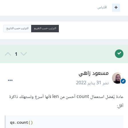
اقتباس
الترتيب حسب التقييم
الترتيب حسب التاريخ
1
مسعود زاهي
نشر
31 يناير 2022
عادة يُفضل استعمال count أحسن من len لأنها أسرع وتستهلك ذاكرة
أقل:
qs
.
count
()