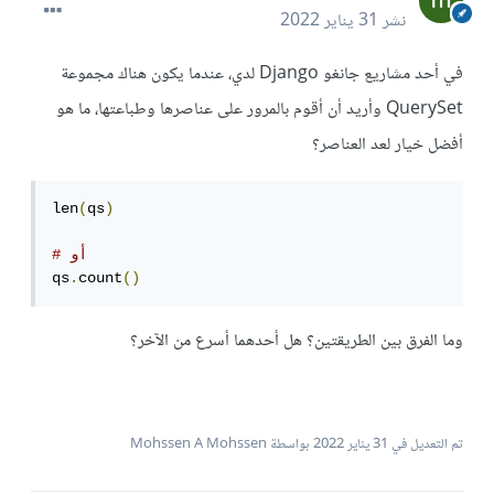
نشر
31 يناير 2022
في أحد مشاريع جانغو Django لدي، عندما يكون هناك مجموعة
QuerySet وأريد أن أقوم بالمرور على عناصرها وطباعتها، ما هو
أفضل خيار لعد العناصر؟
len
(
qs
)
# أو
qs
.
count
()
وما الفرق بين الطريقتين؟ هل أحدهما أسرع من الآخر؟
تم التعديل في
31 يناير 2022
بواسطة Mohssen A Mohssen