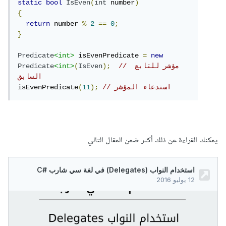
static
bool
IsEven
(
int
 number
)
{
return
 number 
%
2
==
0
;
}
Predicate
<int>
 isEvenPredicate 
=
new
// مؤشر للتابع 
);
IsEven
(
<int>
Predicate
السابق
// استدعاء المؤشر
);
11
(
isEvenPredicate
يمكنك القراءة عن ذلك أكثر ضمن المقال التالي