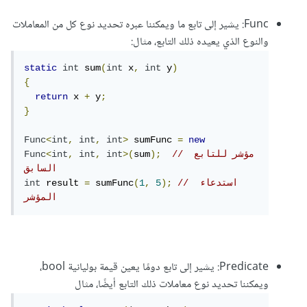
Func: يشير إلى تابع ما ويمكننا عبره تحديد نوع كل من المعاملات
والنوع الذي يعيده ذلك التابع، مثال:
static
int
 sum
(
int
 x
,
int
 y
)
{
return
 x 
+
 y
;
}
Func
<
int
,
int
,
int
>
 sumFunc 
=
new
// مؤشر للتابع 
);
sum
>(
int
,
int
,
int
<
Func
السابق
// استدعاء 
);
5
,
1
(
 sumFunc
=
 result 
int
المؤشر
Predicate: يشير إلى تابع دومًا يعين قيمة بوليانية bool،
ويمكننا تحديد نوع معاملات ذلك التابع أيضًا، مثال