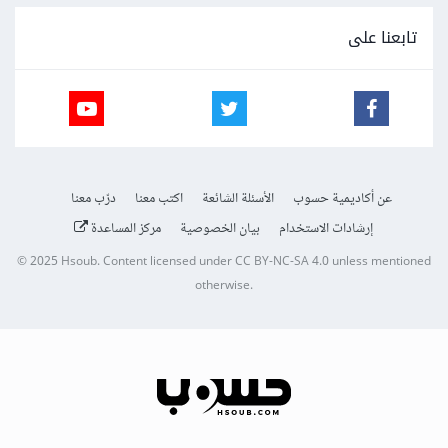
تابعنا على
عن أكاديمية حسوب
الأسئلة الشائعة
اكتب معنا
درّب معنا
إرشادات الاستخدام
بيان الخصوصية
مركز المساعدة
© 2025
Hsoub
.
Content licensed under
CC BY-NC-SA 4.0
unless mentioned
otherwise.