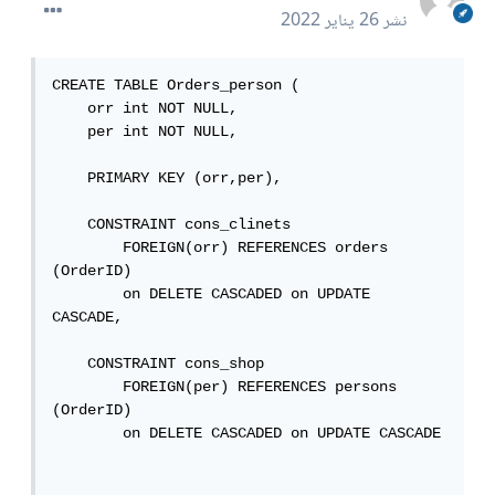
نشر
26 يناير 2022
CREATE TABLE Orders_person (

    orr int NOT NULL,

    per int NOT NULL,

    PRIMARY KEY (orr,per),

    CONSTRAINT cons_clinets

        FOREIGN(orr) REFERENCES orders 
(OrderID)

        on DELETE CASCADED on UPDATE 
CASCADE,

    CONSTRAINT cons_shop

        FOREIGN(per) REFERENCES persons 
(OrderID)

        on DELETE CASCADED on UPDATE CASCADE
