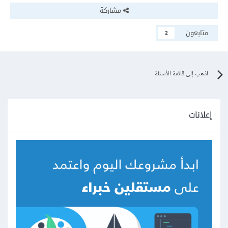
مشاركة
allprojects {

    repositories {

متابعون
2
        google()

        mavenCentral()

        jcenter() // Warning: this 
اذهب إلى قائمة الأسئلة
repository is going to shut down soon

    }

}

إعلانات
task clean(type: Delete) {

    delete rootProject.buildDir

}