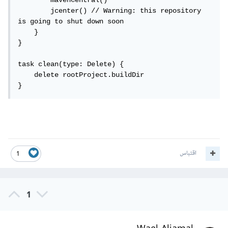
        mavenCentral()

        jcenter() // Warning: this repository 
is going to shut down soon

    }

}

task clean(type: Delete) {

    delete rootProject.buildDir

}
اقتباس
1
1