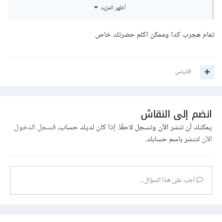
configuration options common to all sub-
أظهر المزيد
projects/modules.

buildscript {

تمام هجرب كدا وممكن اكلم حضرتك خاص
    repositories {

        google()

        mavenCentral()

    }

اقتباس
    dependencies {

        classpath 
"com.android.tools.build:gradle:4.2.0"

انضم إلى النقاش
        // NOTE: Do not place your 
يمكنك أن تنشر الآن وتسجل لاحقًا. إذا كان لديك حساب،
فسجل الدخول
application dependencies here; they belong

        // in the individual module 
الآن
لتنشر باسم حسابك.
build.gradle files

    }

}

أجب على هذا السؤال...
plugins {

   id "com.comp.appName" version "8.4.1"

}
