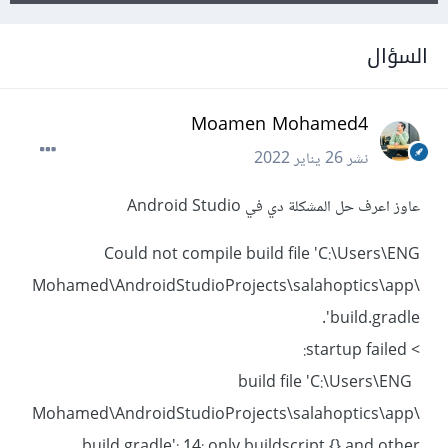
السؤال
Moamen Mohamed4
نشر
26 يناير 2022
عاوز اعرف حل المشكلة دي في Android Studio
Could not compile build file 'C:\Users\ENG
Mohamed\AndroidStudioProjects\salahoptics\app\
build.gradle'.
> startup failed:
build file 'C:\Users\ENG
Mohamed\AndroidStudioProjects\salahoptics\app\
build.gradle': 14: only buildscript {} and other