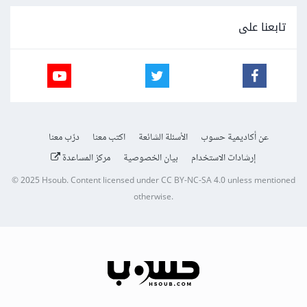
تابعنا على
عن أكاديمية حسوب
الأسئلة الشائعة
اكتب معنا
درّب معنا
إرشادات الاستخدام
بيان الخصوصية
مركز المساعدة
© 2025
Hsoub
.
Content licensed under
CC BY-NC-SA 4.0
unless mentioned
otherwise.