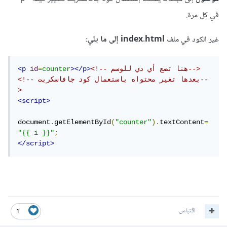
في كل مرة.
غير الكود في ملف
index.html إلى ما يلي:
<!-- هنا تضع أي دي للوسم-->
></p>
counter
=
id
<p
<!-- بعدها تغير محتواه باستعمال كود جافاسكربت--
>
<script>
document
.
getElementById
(
"counter"
).
textContent
=
"{{ i }}"
;
</script>
اقتباس
1