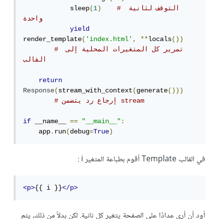
# التوقف لثانية 
)
1
(
            sleep
واحدة
yield
render_template
(
'index.html'
,
**
locals
())
# تمرير كل المتغيرات المحلية إلى 
القالب
return
Response
(
stream_with_context
(
generate
()))
# إرجاع رد يتضمن stream
if
 __name__ 
==
"__main__"
:
    app
.
run
(
debug
=
True
)
في القالب Template أقوم بطباعة المتغير i :
<p>
{{ i }}
</p>
أود أن أرى عدادًا على الصفحة يتغير كل ثانية. لكن بدلاً من ذلك، يتم