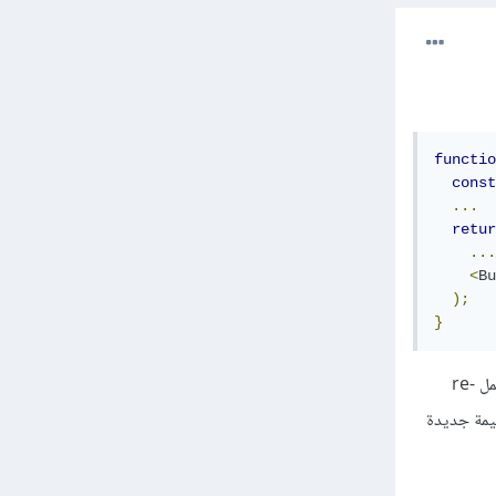
functio
const
...
retur
...
<
Bu
);
}
عند حدوث أي تغيير في المكون page يسبب re-render كتغيير قيمة a على سبيل المثال سيتسبب هذا بعمل re-
تها على أنها قيمة جديدة