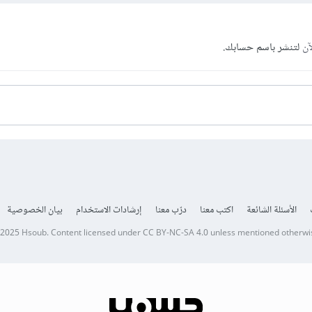
آن
لتنشر باسم حسابك.
الأسئلة الشائعة
اكتب معنا
درّب معنا
إرشادات الاستخدام
بيان الخصوصية
 2025
Hsoub
.
Content licensed under
CC BY-NC-SA 4.0
unless mentioned otherwi