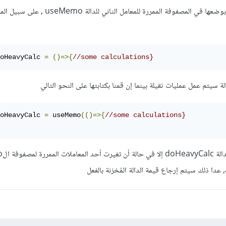
تغير أحد المعاملات التي نقوم بوضعها في المصفوفة الممررة للمعامل ال
oHeavyCalc 
=
()=>{
//some calculations}
ة سيتم عمل عمليات ثقيلة بينما إن قمنا بكتابتها على النحو التالي
oHeavyCalc 
=
 useMemo
(()=>{
//some calculations}
في تلك ا