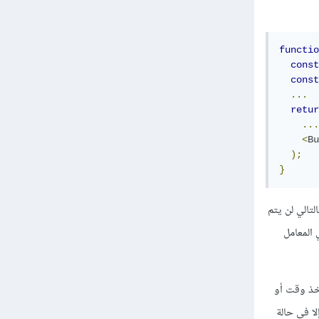
functio
const
const
...
retur
...
<
Bu
);
}
عتبار أن الدالة onButtonChange لم تتغير وبالتالي لن يتم
 في المعامل
وتأخذ وقت أو
لا في حالة