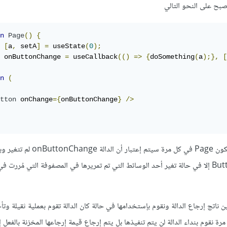
تصبح على النحو التالي
n
Page
()
{
[
a
,
 setA
]
=
 useState
(
0
);
 onButtonChange 
=
 useCallback
(()
=>
{
doSomething
(
a
);},
[
n
(
tton
 onChange
={
onButtonChange
}
/>
عندما يحدث re-render للمكون Page في كل مرة سيتم إ
عمل re-render للمكون Button إلا في حالة تغير أحد الوسائط التي تم تمريرها في المصفوفة التي مُررت
 تقوم بتخزين ناتج إرجاع الدالة ونقوم بإستخدامها في حالة كان الدالة تقوم بعملية ثقيلة 
ة نقوم بنداء الدالة لن يتم تنفيذها بل يتم إرجاع قيمة إرجاعها المخزنة بالفعل إ