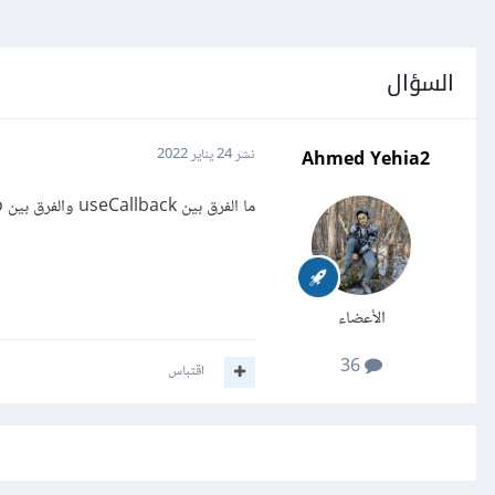
السؤال
Ahmed Yehia2
نشر
24 يناير 2022
ما الفرق بين useCallback والفرق بين useMemo?
الأعضاء
36
اقتباس