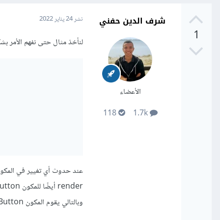
شرف الدين حفني
نشر
24 يناير 2022
1
لنأخذ مثال حتى نفهم الأمر بش
الأعضاء
118
1.7k
وبالتالي يقوم المكون Button بإعتبار أن أحد props الخاصة به تغيرت وبالتالي يقوم بعمل re-render