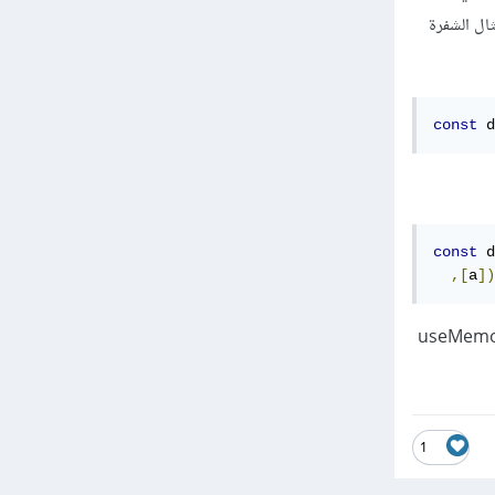
ثاني للدالة useMemo , على سبيل المثال الشفرة
const
 d
const
 d
,[
a
])
لحالة لن يتم مناداة الدالة doHeavyCalc إلا في حالة أن تغيرت أحد المعاملات الممررة لمصفوفة الuseMemo
1