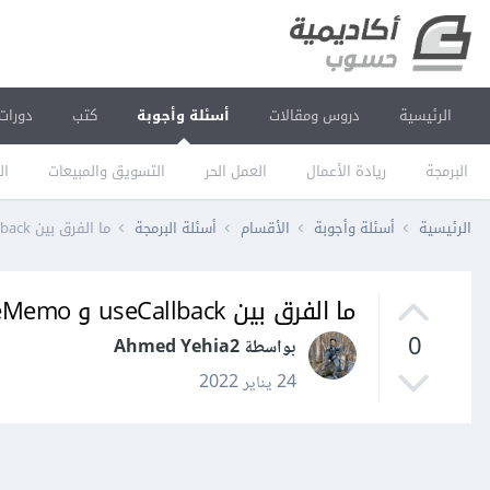
الرئيسية
دروس ومقالات
أسئلة وأجوبة
كتب
دورات
البرمجة
ريادة الأعمال
العمل الحر
التسويق والمبيعات
ال
الرئيسية
أسئلة وأجوبة
الأقسام
أسئلة البرمجة
ما الفرق بين useCallback و useMemo في react
ما الفرق بين useCallback و useMemo في react
0
بواسطة Ahmed Yehia2
24 يناير 2022