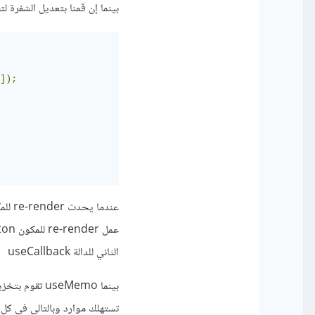
بينما إن قمنا بتعديل الشفرة ل
]);
الثاني للدالة useCallback
بينما useMemo
تستهلك موارد وبالتالي في كل مر