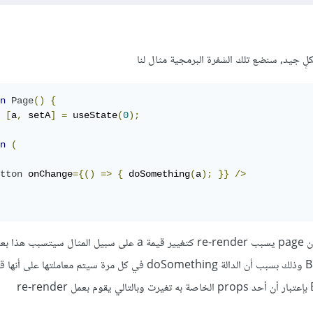
كلٍ جيد, سنضع تلك الشفرة البرمجية مثال لنا
n
Page
()
{
[
a
,
 setA
]
=
 useState
(
0
);
n
(
tton
 onChange
={()
=>
{
 doSomething
(
a
);
}}
/>
render أيضًا للمكون Button وذلك بسبب أن الدالة doSomething في كل مرة سيتم معامل