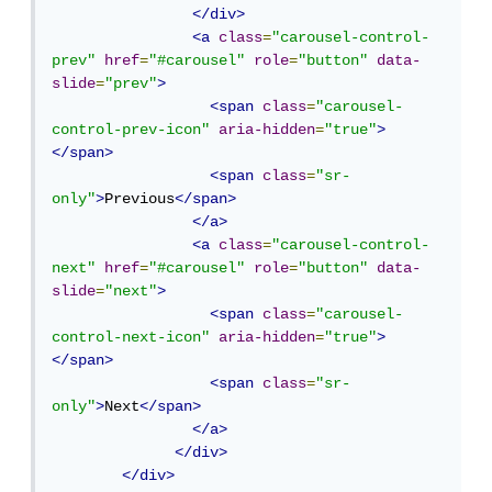
</div>
<a
class
=
"carousel-control-
prev"
href
=
"#carousel"
role
=
"button"
data-
slide
=
"prev"
>
<span
class
=
"carousel-
control-prev-icon"
aria-hidden
=
"true"
>
</span>
<span
class
=
"sr-
only"
>
Previous
</span>
</a>
<a
class
=
"carousel-control-
next"
href
=
"#carousel"
role
=
"button"
data-
slide
=
"next"
>
<span
class
=
"carousel-
control-next-icon"
aria-hidden
=
"true"
>
</span>
<span
class
=
"sr-
only"
>
Next
</span>
</a>
</div>
</div>