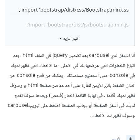
});
import 'bootstrap/dist/css/Bootstrap.min.css';
});
import 'bootstrap/dist/js/bootstrap.min.js';
أظهر المزيد
import "./css/style.css";
import './scss/style.scss';
أنا اشتغل لدي carousel بعد تضمين jquery في الملف html ، بعد
اتباع الخطوات التي عرضتها لك في الأعلى ، ما الأخطاء التي تظهر لديك
ثم في ملف index.html وضعت رابط التضمين :
في console حتى أستطيع مساعدتك ، يمكنك من فتح console من
<script src="https://code.jquery.com/jquery-
خلال الضغط بالزر الأيمن للفأرة على أحد عناصر صفحة html و وسوف
3.6.0.min.js"></script>
تظهر لديك قائمة ، في نهاية القائمة اختار (فحص) وبعدها سوف تفتح
لديك في أسفل الصفحة أو بجانب الصفحة اضغط على تبويبcarousel
لم تعمل الأزرار ، هل jquery هي المسؤولة عن الأزرار أم يكفي كود
وسوف تظهر لك الأخطاء .
bootstrap ?
اقتباس