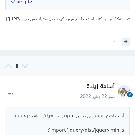
</script>
894YE6QWD5I59HgZOGReFYm4dnWc1Qt5NtvYSaNcOP+
u1T9qYdvdihz0PPSiiqn/+/3e7Jo4EaG7TubfWGUrMQ
=="
crossorigin
=
"anonymous"
فقط هكذا وسيمكنك استخدام جميع مكونات بوتستراب من دون jquery
referrerpolicy
=
"no-referrer"
></script>
<script
اقتباس
src
=
"https://cdn.jsdelivr.net/npm/bootstrap
@5.1.3/dist/js/bootstrap.min.js"
integrity
=
"sha384-
QJHtvGhmr9XOIpI6YVutG+2QOK9T+ZnN4kzFN1RtK3z
0
EFEIsxhlmWl5/YESvpZ13"
crossorigin
=
"anonymous"
></script>
أسامة زيادة
ثالثاً في ملف Javascript تقوم بإضافة الأكواد التالية ،و يجب
الانتباه بدون تضمين jquery لن تعمل أكود Javascript
نشر
22 يناير 2022
أنا حملت jquery عن طريق npm ,وضمنتها في ملف index.js
$
(
document
).
ready
(
function
()
{
    $
(
'.carousel'
).
carousel
({
import 'jquery/dist/jquery.min.js';
        interval
:
2000