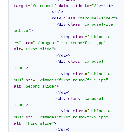
target
=
"#carousel"
data-slide-to
=
"2"
></li>
</ol>
<div
class
=
"carousel-inner"
>
<div
class
=
"carousel-item 
active"
>
<img
class
=
"d-block w-
75"
src
=
"./images/first round/fr-1.jpg"
alt
=
"First slide"
>
</div>
<div
class
=
"carousel-
item"
>
<img
class
=
"d-block w-
100"
src
=
"./images/first round/fr-2.jpg"
alt
=
"Second slide"
>
</div>
<div
class
=
"carousel-
item"
>
<img
class
=
"d-block w-
100"
src
=
"./images/first round/fr-3.jpg"
alt
=
"Third slide"
>
</div>