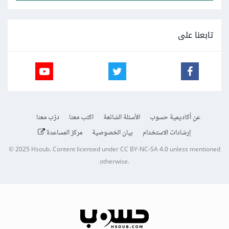
تابعنا على
عن أكاديمية حسوب
الأسئلة الشائعة
اكتب معنا
درّب معنا
إرشادات الاستخدام
بيان الخصوصية
مركز المساعدة
© 2025
Hsoub
.
Content licensed under
CC BY-NC-SA 4.0
unless mentioned
otherwise.