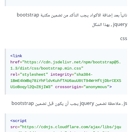
ثانياً بعد إضافة الأكواد يجب التأكد من تضمين مكتبة bootstrap
, jquery بهذا الشكل
css
<link
href
=
"https://cdn.jsdelivr.net/npm/bootstrap@5.
1.3/dist/css/bootstrap.min.css"
rel
=
"stylesheet"
integrity
=
"sha384-
1BmE4kWBq78iYhFldvKuhfTAU6auU8tT94WrHftjDbrCEXS
U1oBoqyl2QvZ6jIW3"
crossorigin
=
"anonymous"
>
js ، ملاحظة تضمين jquery يجب أن يكون قبل تضمين bootstrap
<script
src
=
"https://cdnjs.cloudflare.com/ajax/libs/jqu