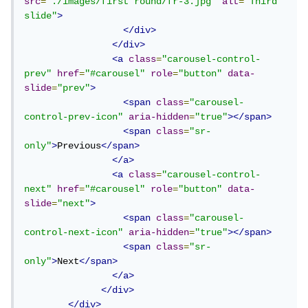
src
=
"./images/first round/fr-3.jpg"
alt
=
"Third 
slide"
>
</div>
</div>
<a
class
=
"carousel-control-
prev"
href
=
"#carousel"
role
=
"button"
data-
slide
=
"prev"
>
<span
class
=
"carousel-
control-prev-icon"
aria-hidden
=
"true"
></span>
<span
class
=
"sr-
only"
>
Previous
</span>
</a>
<a
class
=
"carousel-control-
next"
href
=
"#carousel"
role
=
"button"
data-
slide
=
"next"
>
<span
class
=
"carousel-
control-next-icon"
aria-hidden
=
"true"
></span>
<span
class
=
"sr-
only"
>
Next
</span>
</a>
</div>
</div>