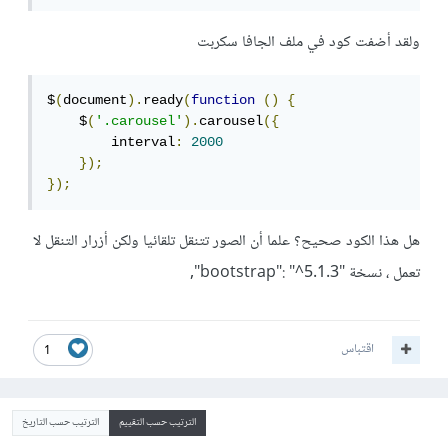
ولقد أضفت كود في ملف الجافا سكربت
$
(
document
).
ready
(
function
()
{
    $
(
'.carousel'
).
carousel
({
        interval
:
2000
});
});
هل هذا الكود صحيح؟ علما أن الصور تتنقل تلقائيا ولكن أزرار التنقل لا
تعمل ، نسخة "bootstrap": "^5.1.3",
اقتباس
1
الترتيب حسب التقييم
الترتيب حسب التاريخ