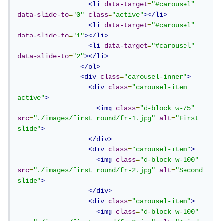
<li
data-target
=
"#carousel"
data-slide-to
=
"0"
class
=
"active"
></li>
<li
data-target
=
"#carousel"
data-slide-to
=
"1"
></li>
<li
data-target
=
"#carousel"
data-slide-to
=
"2"
></li>
</ol>
<div
class
=
"carousel-inner"
>
<div
class
=
"carousel-item 
active"
>
<img
class
=
"d-block w-75"
src
=
"./images/first round/fr-1.jpg"
alt
=
"First 
slide"
>
</div>
<div
class
=
"carousel-item"
>
<img
class
=
"d-block w-100"
src
=
"./images/first round/fr-2.jpg"
alt
=
"Second 
slide"
>
</div>
<div
class
=
"carousel-item"
>
<img
class
=
"d-block w-100"