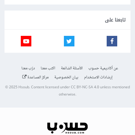
تابعنا على
عن أكاديمية حسوب
الأسئلة الشائعة
اكتب معنا
درّب معنا
إرشادات الاستخدام
بيان الخصوصية
مركز المساعدة
© 2025
Hsoub
.
Content licensed under
CC BY-NC-SA 4.0
unless mentioned
otherwise.