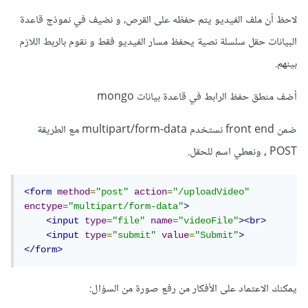
لاحظ أن ملف الفيديو يتم حفظه على القرص، و نضيف في نموذج قاعدة
البيانات حقل سلسلة نصية يحفظ مسار الفيديو فقط و نقوم بالربط اللازم
بينهم.
أضف منطق حفظ الرابط في قاعدة بيانات mongo
ضمن front end نستخدم multipart/form-data مع الطريقة
POST , ونعطي اسم للحقل.
<form
method
=
"post"
action
=
"/uploadVideo"
enctype
=
"multipart/form-data"
>
<input
type
=
"file"
name
=
"videoFile"
><br>
<input
type
=
"submit"
value
=
"Submit"
>
</form>
يمكنك الاعتماد على الأفكار من رفع صورة من السؤال: