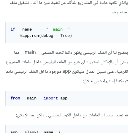
والذي نكتبه عادة في المشاريع للتأكد من تنفيذ شئ ما أثناء تشغيل ملف
بعينه وهو:
if
 __name__ 
==
"__main__"
:
#
app
.
run
(
debug 
=
True
)
يتضح لنا أن الملف الرئيسي يظهر دائما تحت المسمى __main__ مما
يعني أن بالإمكان استيراد اي شئ من الملف الرئيسي داخل ملفات المشروع
الفرعية, علي سبيل المثال سيكون app موجود داخل الملف الرئيسي دائما
فيمكننا إستيراده من خلال:
from
 __main__ 
import
 app
ثم تعيد استيراد الملفات من داخل الكود الرئيسي , ولكن بعد الإعلان:
app 
=
Flask
(
__name__
)