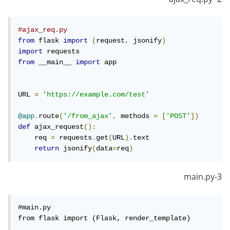
2- ajax_req.py
#ajax_req.py
from
 flask 
import
(
request
,
 jsonify
)
import
from
 __main__ 
import
 app

URL 
=
'https://example.com/test'
@app
.
route
(
'/from_ajax'
,
 methods 
=
[
'POST'
])
def
 ajax_request
():
    req 
=
 requests
.
get
(
URL
).
text

return
 jsonify
(
data
=
req
)
3-main.py
#main.py

from flask import (Flask, render_template)
