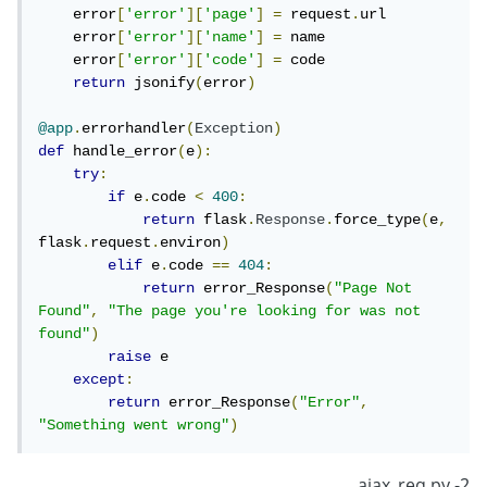
    error
[
'error'
][
'page'
]
=
 request
.
url

    error
[
'error'
][
'name'
]
=
 name

    error
[
'error'
][
'code'
]
=
 code

return
 jsonify
(
error
)
@app
.
errorhandler
(
Exception
)
def
 handle_error
(
e
):
try
:
if
 e
.
code 
<
400
:
return
 flask
.
Response
.
force_type
(
e
,
flask
.
request
.
environ
)
elif
 e
.
code 
==
404
:
return
 error_Response
(
"Page Not 
Found"
,
"The page you're looking for was not 
found"
)
raise
 e

except
:
return
 error_Response
(
"Error"
,
"Something went wrong"
)