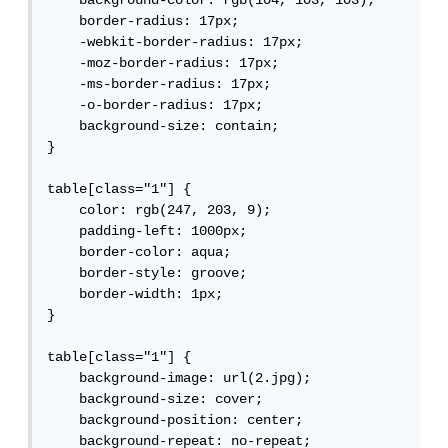
    background-color: rgb(104, 103, 103);

    border-radius: 17px;

    -webkit-border-radius: 17px;

    -moz-border-radius: 17px;

    -ms-border-radius: 17px;

    -o-border-radius: 17px;

    background-size: contain;

}

table[class="1"] {

    color: rgb(247, 203, 9);

    padding-left: 1000px;

    border-color: aqua;

    border-style: groove;

    border-width: 1px;

}

table[class="1"] {

    background-image: url(2.jpg);

    background-size: cover;

    background-position: center;

    background-repeat: no-repeat;
