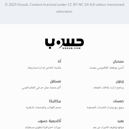
© 2025
Hsoub
.
Content licensed under
CC BY-NC-SA 4.0
unless mentioned
otherwise.