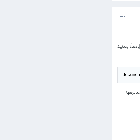
في حال أردت التعامل مع العقد في شجرة DOM يتم ذلك بطرف العميل على المتصفح عن طريق Javascript، مثلًا بتنفيذ
documen
عالجتها