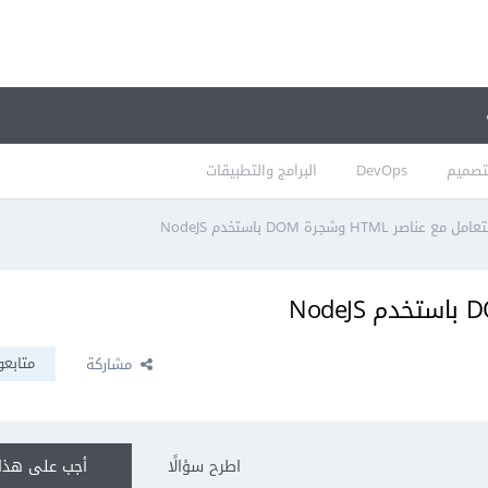
تصميم
DevOps
البرامج والتطبيقات
امل مع عناصر HTML وشجرة DOM باستخدم NodeJS
متابعو
مشاركة
اطرح سؤالًا
أجب على هذا 