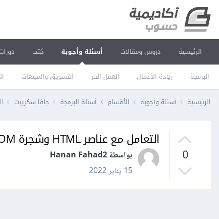
الرئيسية
دروس ومقالات
أسئلة وأجوبة
كتب
دورات
البرمجة
ريادة الأعمال
العمل الحر
التسويق والمبيعات
ال
الرئيسية
أسئلة وأجوبة
الأقسام
أسئلة البرمجة
جافا سكريبت
التع
التعامل مع عناصر HTML وشجرة DOM باستخدم NodeJS
0
بواسطة Hanan Fahad2
15 يناير 2022