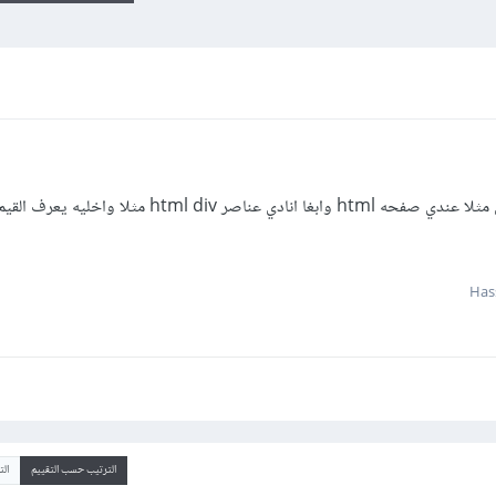
كيف استخدم مكاتب node في صفحتي مثلا عندي صفحه html وابغا انادي عناصر l div
الترتيب حسب التقييم
ال