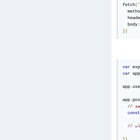
fetch
(
'
  metho
  heade
  body
:
})
var
 exp
var
 app
app
.
use
app
.
pos
حة
const
})