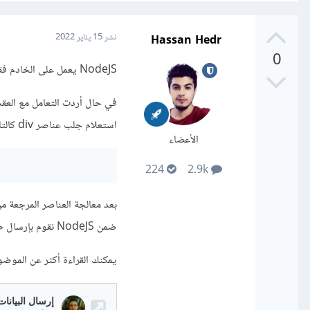
Hassan Hedr
نشر
15 يناير 2022
0
NodeJS يعمل على الخادم فقط، أي أنه يُحضّر صفحة HTML لإرسالها لمتصفح العميل،
استعلام جلب عناصر div كالتالي
الأعضاء
224
2.9k
بعد معالجة العناصر المرجعة من 
ضمن NodeJS نقوم بإرسال طلب HTTP من طرف العميل عن طريق AJAX باستخدام التابع fetch مثلًا
يمكنك القراءة أكثر عن الموضوع