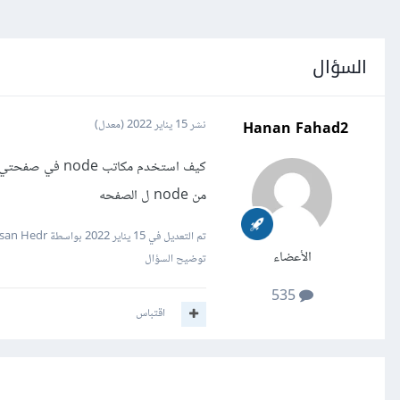
السؤال
Hanan Fahad2
نشر
15 يناير 2022
(معدل)
من node ل الصفحه
تم التعديل في
15 يناير 2022
بواسطة Hassan Hedr
الأعضاء
توضيح السؤال
535
اقتباس