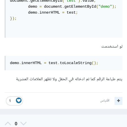
document
.
getElementById
(
"test"
).
value
,
    	demo 
=
 document
.
getElementById
(
"demo"
);
	demo
.
innerHTML 
=
 test
;
});
لو استخدمت
demo
.
innerHTML 
=
 test
.
toLocaleString
();
يتم طباعة الرقم كما تم ادخاله في الحقل ولا تظهر العلامات العشرية
اقتباس
1
0