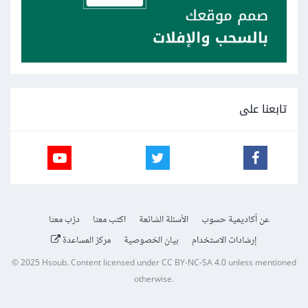
تابعنا على
عن أكاديمية حسوب
الأسئلة الشائعة
اكتب معنا
درّب معنا
إرشادات الاستخدام
بيان الخصوصية
مركز المساعدة
© 2025
Hsoub
.
Content licensed under
CC BY-NC-SA 4.0
unless mentioned
otherwise.