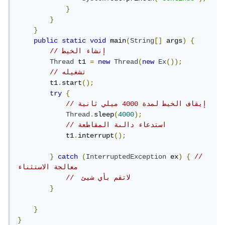
}
}
}
public
static
void
 main
(
String
[]
 args
)
{
// إنشاء الخيط
Thread
 t1 
=
new
Thread
(
new
Ex
());
// تشغيله
        t1
.
start
();
try
{
// إيقاف الخيط لمدة 4000 ميلي ثانية
Thread
.
sleep
(
4000
);
// استدعاء دالىة المقاطعة
            t1
.
interrupt
();
}
catch
(
InterruptedException
 ex
)
{
//
معالجة الاستثناء   
//  لاتقم بأي شيئ
}
}
}