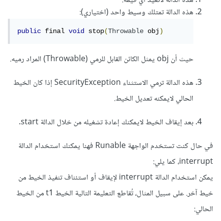
هذه الدالة لاتُعيد أي قيمة.
هذه الدالة تمتلك وسيط واحد (اختياري):
public
 final 
void
 stop
(
Throwable
 obj
)
حيث أن obj يمثل الكائن القابل للرمي (Throwable) المراد رميه.
هذه الدالة ترمي الاستثناء SecurityException إذا كان الخيط
الحالي لايمكنه تعديل الخيط.
بعد إيقاف الخيط لايمكنك إعادة تشغيله من خلال الدالة start.
في حال كنت تستخدم الواجهة Runable فهنا يمكنك استخدام الدالة
interrupt، كما يلي:
يمكن استخدام الدالة interrupt لإيقاف أو استئناف تنفيذ الخيط من
خيط آخر. على سبيل المثال، تُقاطع التعليمة التالية الخيط t1 من الخيط
الحالي: