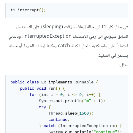
t1
.
interrupt
();
في حال كان t1 في حالة إيقاف مؤقت (sleeping)، فإن الاستدعاء
السابق سيؤدي إلى رمي الاستثناء InterruptedException. وبالتالي
اعتماداً على ماسنكتبه داخل الكتلة catch يمكننا إيقاف الخيط أو جعله
يستمر في التنفيذ.
مثال:
public
class
Ex
 implements 
Runnable
{
public
void
 run
()
{
for
(
int
 i 
=
0
;
 i 
<=
9
;
 i
++)
{
System
.
out
.
println
(
"m"
+
 i
);
try
{
Thread
.
sleep
(
1500
);
continue
;
}
catch
(
InterruptedException
 ex
)
{
System
.
out
.
println
(
"continue"
);