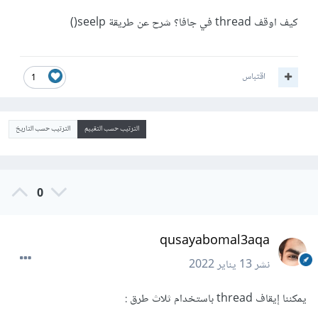
كيف اوقف thread في جافا؟ شرح عن طريقة seelp()
اقتباس
1
الترتيب حسب التقييم
الترتيب حسب التاريخ
0
qusayabomal3aqa
نشر
13 يناير 2022
يمكننا إيقاف thread باستخدام ثلاث طرق :