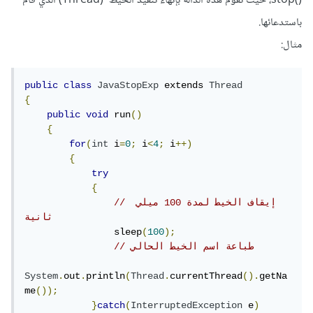
()stop، حيث تقوم هذه الدالة بإنهاء تنفيذ الخيط (Thread) الذي قام
باستدعائها.
مثال:
public
class
JavaStopExp
 extends 
Thread
{
public
void
 run
()
{
for
(
int
 i
=
0
;
 i
<
4
;
 i
++)
{
try
{
// إيقاف الخيط لمدة 100 ميلي 
ثانية
                sleep
(
100
);
// طباعة اسم الخيط الحالي
System
.
out
.
println
(
Thread
.
currentThread
().
getNa
me
());
}
catch
(
InterruptedException
 e
)