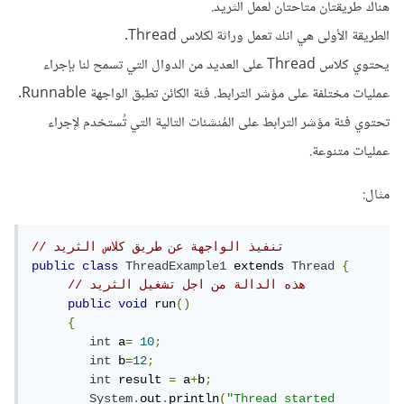
هناك طريقتان متاحتان لعمل الثريد.
الطريقة الأولى هي انك تعمل وراثة لكلاس Thread.
يحتوي كلاس Thread على العديد من الدوال التي تسمح لنا بإجراء
عمليات مختلفة على مؤشر الترابط. فئة الكائن تطبق الواجهة Runnable.
تحتوي فئة مؤشر الترابط على المُنشئات التالية التي تُستخدم لإجراء
عمليات متنوعة.
مثال:
// تنفيذ الواجهة عن طريق كلاس الثريد 
public
class
ThreadExample1
 extends 
Thread
{
// هذه الدالة من اجل تشغيل الثريد   
public
void
 run
()
{
int
 a
=
10
;
int
 b
=
12
;
int
 result 
=
 a
+
b
;
System
.
out
.
println
(
"Thread started 