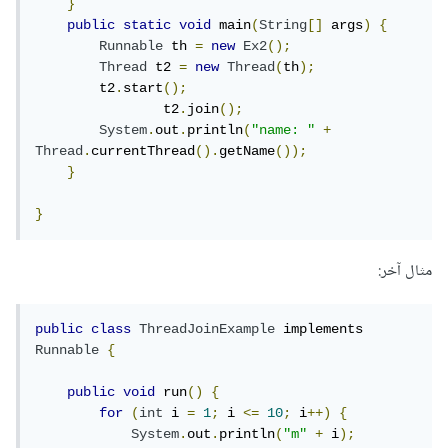
}
public
static
void
 main
(
String
[]
 args
)
{
Runnable
 th 
=
new
Ex2
();
Thread
 t2 
=
new
Thread
(
th
);
        t2
.
start
();
		t2
.
join
();
System
.
out
.
println
(
"name: "
+
Thread
.
currentThread
().
getName
());
}
}
مثال آخر:
public
class
ThreadJoinExample
 implements 
Runnable
{
public
void
 run
()
{
for
(
int
 i 
=
1
;
 i 
<=
10
;
 i
++)
{
System
.
out
.
println
(
"m"
+
 i
);