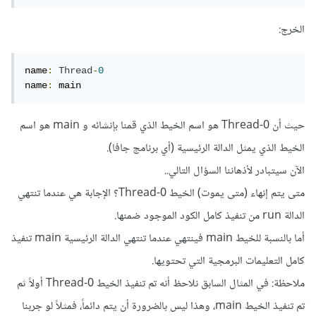
الخرج:
name
:
Thread
-
0
name
:
 main
حيث أن Thread-0 هو اسم الخيط الذي قمنا بإنشائه و main هو اسم
الخيط الذي يمثل الدالة الرئيسية (أي برنامج جافا).
الآن سيتبادر لأذهاننا السؤال التالي..
متى يتم إنهاء (متى يموت) الخيط Thread-0؟ الإجابة هي عندما تنتهي
الدالة run من تنفيذ كامل الكود الموجود ضمنها.
أما بالنسبة للخيط main فينتهي عندما تنتهي الدالة الرئيسية main تنفيذ
كامل التعليمات البرمجية التي تحتويها.
ملاحظة: في المثال السابق نلاحظ أنه تم تنفيذ الخيط Thread-0 أولاً ثم
تم تنفيذ الخيط main، وهذا ليس بالضرورة أن يتم دائماً، فمثلاً لو جربنا