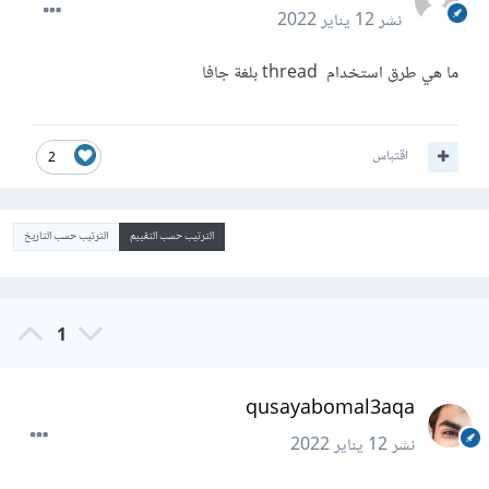
نشر
12 يناير 2022
ما هي طرق استخدام thread بلغة جافا
اقتباس
2
الترتيب حسب التقييم
الترتيب حسب التاريخ
1
qusayabomal3aqa
نشر
12 يناير 2022