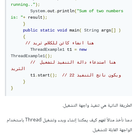
running.."
);
System
.
out
.
println
(
"Sum of two numbers 
is: "
+
 result
);
}
public
static
void
 main
(
String
 args
[]
)
{
// هنا انشاء كائن للكلاس ثريد 
ThreadExample1
 t1 
=
new
ThreadExample1
();
// هنا استدعاء دالة التنفيذ لتشغيل 
الثريد 
// ويكون ناتج التنفيذ 22
();
start
.
        t1
}
}
الطريقة الثانية هي تنفيذ واجهة التشغيل.
دعنا نأخذ مثالاً لفهم كيف يمكننا إنشاء وبدء وتشغيل Thread باستخدام
الواجهة القابلة للتشغيل.