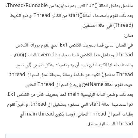
منفصل بداخل الدالة ()run التي يتم تجاوزها من Thread/Runnable.
بعد ذلك نقوم باستدعاء الدالة()start من الكائن Thread لوضع الخيط
(Thread) في حالة التشغيل.
مثال:
في المثال التالي قمنا بتعريف الكلاس Ex1 الذي يقوم بوراثة الكلاس
Thread، وبداخل هذا الكلاس قمنا بتجاوز override الدالة ()run، و
وضعنا بداخلها الكود الذي نريد أن يتم تنفيذه بشكل تفرعي (أي ضمن
Thread منفصل) الكود هو طباعة رسالة بسيطة تمثل اسم ال thread،
حيث تقوم الدالة getName بإرجاع اسم ال Thread الحالي.
بعد ذلك وضمن الدالة الرئيسية main قمنا بتعريف كائن من الكلاس Ex1،
ثم استدعينا الدالة start التي ستقوم بتشغيل ال thread. وأخيراً نقوم
بطباعة اسم ال Thread الحالي (وهنا يكون main thread أي
Thread الدالة الرئيسية).