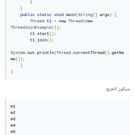
}
}
public
static
void
 main
(
String
[]
 args
)
{
Thread
 t1 
=
new
Thread
(
new
ThreadJoinExample
());
        t1
.
start
();
        t1
.
join
();
System
.
out
.
println
(
Thread
.
currentThread
().
getNa
me
());
}
}
سيكون الخرج:
m1

m2

m3

m4

m5
