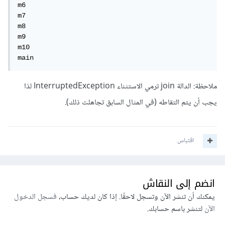
m6

m7

m8

m9

m10

main
ملاحظة: الدالة join ترمي الاستثناء InterruptedException لذا
يجب أن يتم التقاطه (في المثال السابق تجاهلت ذلك).
اقتباس
انضم إلى النقاش
يمكنك أن تنشر الآن وتسجل لاحقًا. إذا كان لديك حساب،
فسجل الدخول
الآن
لتنشر باسم حسابك.