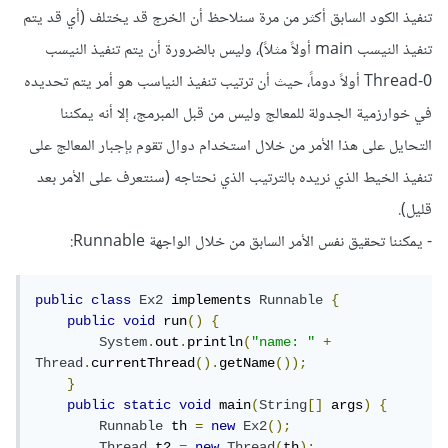
تنفيذ الكود السابق أكثر من مرة سنلاحظ أن الخرج قد يختلف (أي قد يتم
تنفيذ النيسب main أولاً مثلاً)، وليس بالضرورة أن يتم تنفيذ النيسب
Thread-0 أولاً دوماً، حيث أن ترتيب تنفيذ النياسب هو أمر يتم تحديده
في خوارزمية الجدولة للمعالج وليس من قبل المبرمج، إلا أنه يمكننا
التحايل على هذا الأمر من خلال استخدام دوال تقوم بإجبار المعالج على
تنفيذ الخيط الذي نريده بالترتيب الذي نحتاجه (سنتعرف على الأمر بعد
قليل).
- يمكننا تحقيق نفس الأمر السابق من خلال الواجهة Runnable:
public
class
Ex2
 implements 
Runnable
{
public
void
 run
()
{
System
.
out
.
println
(
"name: "
+
Thread
.
currentThread
().
getName
());
}
public
static
void
 main
(
String
[]
 args
)
{
Runnable
 th 
=
new
Ex2
();
Thread
 t2 
=
new
Thread
(
th
);