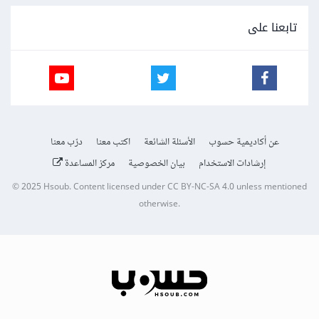
تابعنا على
عن أكاديمية حسوب
الأسئلة الشائعة
اكتب معنا
درّب معنا
إرشادات الاستخدام
بيان الخصوصية
مركز المساعدة
© 2025
Hsoub
.
Content licensed under
CC BY-NC-SA 4.0
unless mentioned
otherwise.