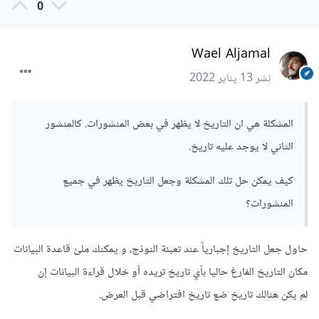
0
بعد تطبيق تنسيقات المحاذاة والاتجاه عليه:
Wael Aljamal
div 
{
نشر
13 يناير 2022
  text
-
align
:
right
;
  direction
:
rtl
;
}
المشكلة هي ان التاريخ لا يظهر في بعض المنشورات. كالمنشور
الثاني لا يوجد عليه تاريخ.
كيف يمكن حل تلك المشكلة وجعل التاريخ يظهر في جميع
المنشورات؟
حاول جعل التاريخ إجبارياً عند تعبئة النوذج، و يمكنك ملئ قاعدة البيانات
مكان التاريخ الفارغ حاليا بأي تاريخ تريده أو خلال قراءة البيانات إن
لم يكن هنالك تاريخ ضع تاريخ افتراضي قبل العرض.