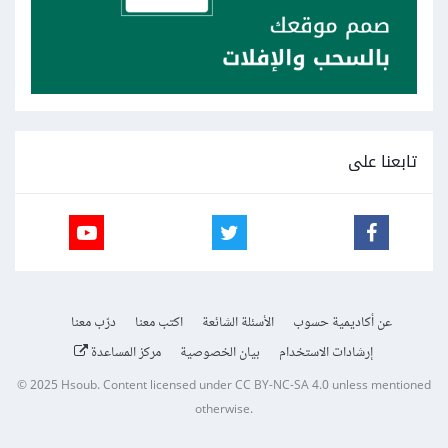
تابعنا على
عن أكاديمية حسوب
الأسئلة الشائعة
اكتب معنا
درّب معنا
إرشادات الاستخدام
بيان الخصوصية
مركز المساعدة
© 2025
Hsoub
.
Content licensed under
CC BY-NC-SA 4.0
unless mentioned
otherwise.