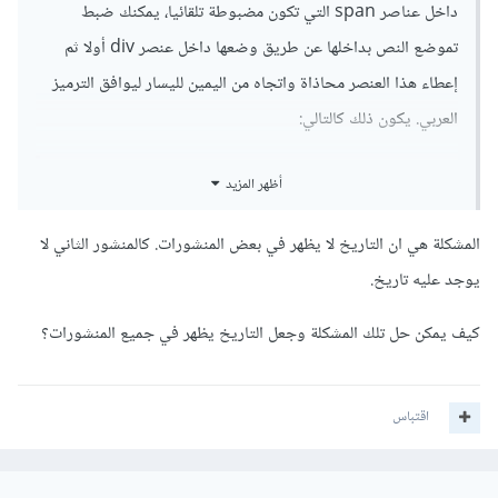
داخل عناصر span التي تكون مضبوطة تلقائيا، يمكنك ضبط
تموضع النص بداخلها عن طريق وضعها داخل عنصر div أولا ثم
إعطاء هذا العنصر محاذاة واتجاه من اليمين لليسار ليوافق الترميز
العربي. يكون ذلك كالتالي:
أظهر المزيد
<div>
<span>
المشكلة هي ان التاريخ لا يظهر في بعض المنشورات. كالمنشور الثاني لا
    10

يوجد عليه تاريخ.
    جانفي    

    2022

</span>
كيف يمكن حل تلك المشكلة وجعل التاريخ يظهر في جميع المنشورات؟
</div>
الافتراضي:
اقتباس