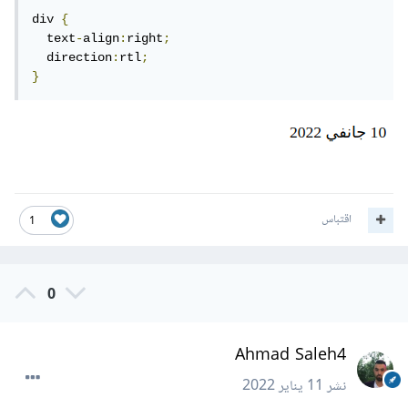
div 
{
  text
-
align
:
right
;
  direction
:
rtl
;
}
اقتباس
1
0
Ahmad Saleh4
نشر
11 يناير 2022