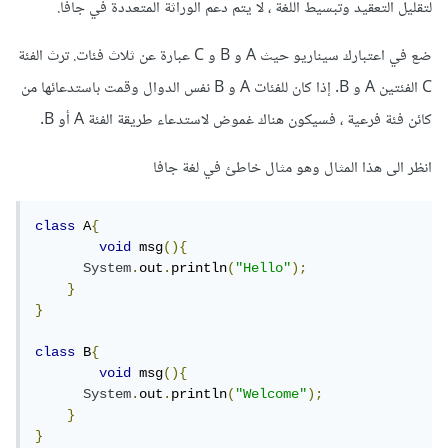
لتقليل التعقيد وتبسيط اللغة ، لا يتم دعم الوراثة المتعددة في جافا.
ضع في اعتبارك سيناريو حيث A و B و C عبارة عن ثلاث فئات. ترث الفئة
C الفئتين A و B. إذا كان للفئات A و B نفس الدوال وقمت باستدعائها من
كائن فئة فرعية ، فسيكون هناك غموض لاستدعاء طريقة الفئة A أو B.
انظر الى هذا المثال وهو مثال خاطئ في لغة جافا
class
 A
{
void
 msg
(){
System
.
out
.
println
(
"Hello"
);
}
}
class
 B
{
void
 msg
(){
System
.
out
.
println
(
"Welcome"
);
}
}