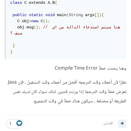
class
 C extends A
,
B
{
public
static
void
 main
(
String
 args
[]){
   C obj
=
new
 C
();
// هنا سيتم استدعاء الدالة من اي 
();
msg
.
   obj
صنف ؟
}
}
وهنا يحدث خطأ Compile Time Error
نظرًا لأن أخطاء وقت الترجمة أفضل من أخطاء وقت التشغيل ، فإن Java
تعرض خطأ وقت الترجمة إذا ورثت فئتين. لذلك سواء كان لديك نفس
الطريقة أو مختلفة ، سيكون هناك خطأ في وقت التجميع.
اقتباس
1