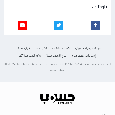
تابعنا على
عن أكاديمية حسوب
الأسئلة الشائعة
اكتب معنا
درّب معنا
إرشادات الاستخدام
بيان الخصوصية
مركز المساعدة
© 2025
Hsoub
.
Content licensed under
CC BY-NC-SA 4.0
unless mentioned
otherwise.