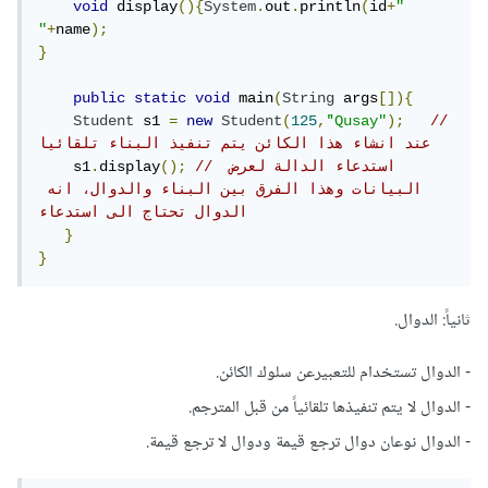
void
 display
(){
System
.
out
.
println
(
id
+
" 
"
+
name
);
}
public
static
void
 main
(
String
 args
[]){
Student
 s1 
=
new
Student
(
125
,
"َQusay"
);
// 
عند انشاء هذا الكائن يتم تنفيذ البناء تلقائيا
// استدعاء الدالة لعرض 
();
display
.
    s1
البيانات وهذا الفرق بين البناء والدوال، انه 
الدوال تحتاج الى استدعاء
}
}
ثانياً: الدوال.
- الدوال تستخدام للتعبيرعن سلوك الكائن.
- الدوال لا يتم تنفيذها تلقائياً من قبل المترجم.
- الدوال نوعان دوال ترجع قيمة ودوال لا ترجع قيمة.