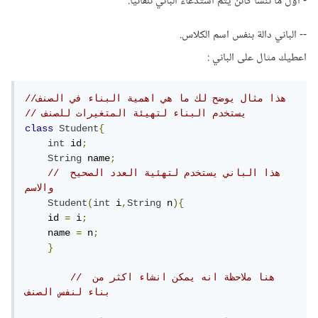
- اول ما تنشأ كائن يتم استدعاء الباني تلقائياً.
-- الباني دالة بنفس اسم الكلاس.
اعطيك مثال على الباني :
//هذا مثال يوضح لك ما هي اهمية البناء في الصنف
// يستخدم البناء لتهيئة المتغيرات للصنف
class
Student
{
int
 id
;
String
 name
;
// هذا الباني يستخدم لتهئية العدد الصحيح 
والاسم
Student
(
int
 i
,
String
 n
){
    id 
=
 i
;
    name 
=
 n
;
}
// هنا ملاحظة انه يمكن انشاء اكثر من 
بناء لنفس الصنف  