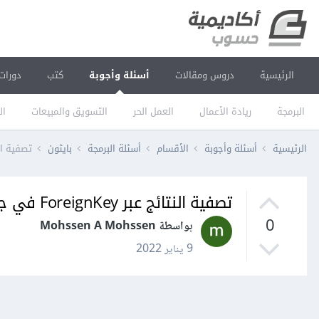
الرئيسية
دروس ومقالات
أسئلة وأجوبة
كتب
دورات
البرمجة
ريادة الأعمال
العمل الحر
التسويق والمبيعات
ال
الرئيسية
أسئلة وأجوبة
الأقسام
أسئلة البرمجة
بايثون
تصفية النتائج عبر ey
تصفية النتائج عبر ForeignKey في جانغو Django
0
بواسطة Mohssen A Mohssen
9 يناير 2022