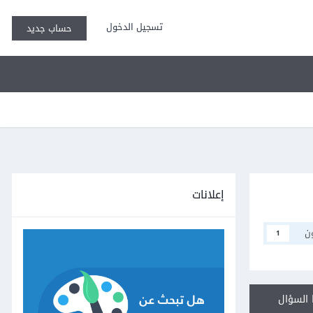
تسجيل الدخول
حساب جديد
إعلانات
ن
1
السؤال