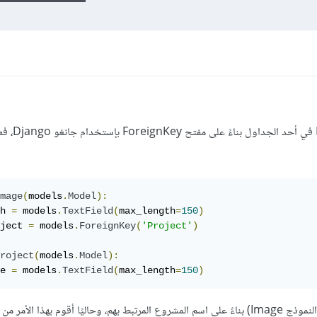
أحاول أن أقوم بعمل فلتر (تصفي
mage
(
models
.
Model
):
h 
=
 models
.
TextField
(
max_length
=
150
)
ject 
=
 models
.
ForeignKey
(
'Project'
)
roject
(
models
.
Model
):
e 
=
 models
.
TextField
(
max_length
=
150
)
ما أريد القيام به هو تصفية قائمة الصور (النموذج Image) بناءً على اسم المشروع المرتبط بهم، وحاليًا أقوم بهذا 