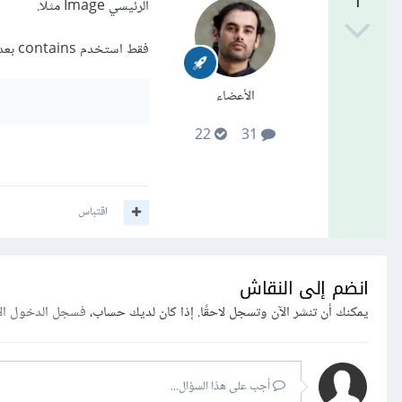
1
الرئيسي Image مثلا.
فقط استخدم contains بعد اسم الجدول الفرعي واسم الحقل الذي تبحث بداخله مفصولة ب __
الأعضاء
22
31
اقتباس
انضم إلى النقاش
يمكنك أن تنشر الآن وتسجل لاحقًا. إذا كان لديك حساب،
فسجل الدخول ال
أجب على هذا السؤال...