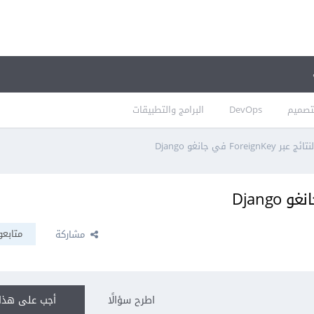
تصميم
DevOps
البرامج والتطبيقات
ForeignK في جانغو Django
متابعو
مشاركة
اطرح سؤالًا
أجب على هذا 