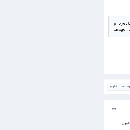
project
image_l
ترتيب حسب التاريخ
قيقي داخل الجدول