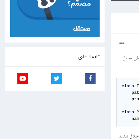
تابعنا على
ة) Filter في أحد الجداول بناءً على مفتح ForeignKey بإستخدام جانغو Django، فعلى سبيل
class
I
    pat
    pro
class
P
    nam
الأمر من خلال تنفيذ