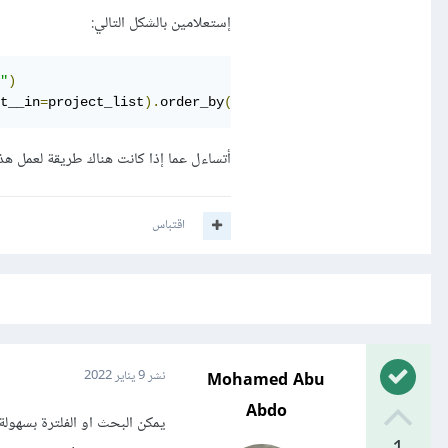
إستعلامين بالشكل التالي:
"
)
t__in
=
project_list
).
order_by
(
'desc'
)
أتساءل عما إذا كانت هناك طريقة لعمل هذ
اقتباس
Mohamed Abu
نشر
9 يناير 2022
Abdo