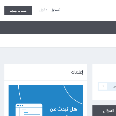
تسجيل الدخول
حساب جديد
إعلانات
ن
1
السؤال