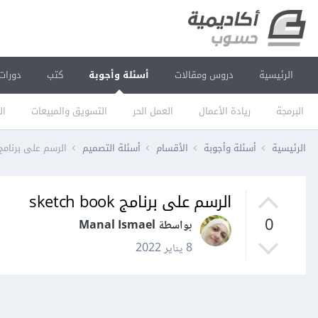
الرئيسية
دروس ومقالات
أسئلة وأجوبة
كتب
دورات
البرمجة
ريادة الأعمال
العمل الحر
التسويق والمبيعات
ال
الرئيسية
أسئلة وأجوبة
الأقسام
أسئلة التصميم
الرسم على برنامج ketch book
الرسم على برنامج sketch book
0
بواسطة Manal Ismael
8 يناير 2022