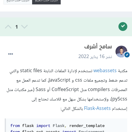
الترتيب حسب التقييم
الترتيب حسب التاريخ
1
سامح أشرف
نشر
16 يناير 2022
مكتبة
webassets
تستخدم لإدارة الملفات الثابتة static files والتي
تدعم ضغط وتجميع ملفات css و JavaScript، كما تدعم العمل مع
المصرفات compilers مثل CoffeeScript أو Sass (عبر مكتبات مثل
pyScss)، ولإستخدامها بشكل سهل مع فلاسك تحتاج إلى
إستخدام
Flask-Assets
بالشكل التالي:
from
 flask 
import
Flask
,