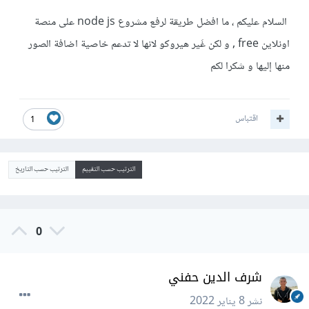
السلام عليكم ، ما افضل طريقة لرفع مشروع node js على منصة
اونلاين free , و لكن غَير هيروكو لانها لا تدعم خاصية اضافة الصور
منها إليها و شكرا لكم
اقتباس
1
الترتيب حسب التقييم
الترتيب حسب التاريخ
0
شرف الدين حفني
نشر
8 يناير 2022