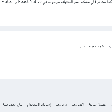
) أي مشكلة دعم المكتبات موجودة في React Native و Flutter و غيرها.
آن
لتنشر باسم حسابك.
الأسئلة الشائعة
اكتب معنا
درّب معنا
إرشادات الاستخدام
بيان الخصوصية