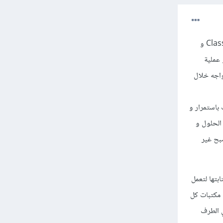
بالنسبة لدورة جافاسكربت و مسار React و React Native يوجد تطبيق عملي يعمل على Class Component و
، و عملية
واجه خلال
باستمرار و
الحلول و
بح غير
ورها بكتابتها لتعمل
 مكتبات كل
ي الطرف