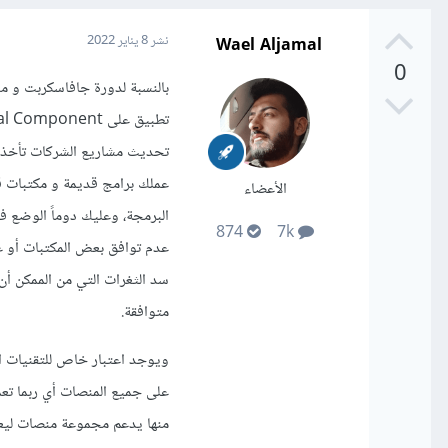
Wael Aljamal
نشر
8 يناير 2022
0
تحديث مشاريع الشركات تأخذ وق
عملك برامج قديمة و مكتبات 
الأعضاء
البرمجة، وعليك دوماً الوضع ف
874
7k
عدم توافق بعض المكتبات أو ع
سد الثغرات التي من الممكن أ
متوافقة.
على جميع المنصات أي ربما تع
منها يدعم مجموعة منصات ليعم