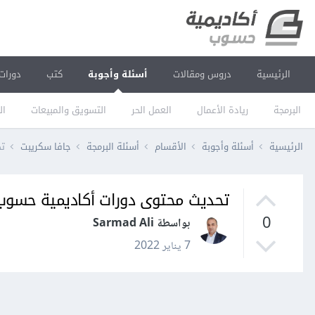
الرئيسية
دروس ومقالات
أسئلة وأجوبة
كتب
دورات
البرمجة
ريادة الأعمال
العمل الحر
التسويق والمبيعات
ال
الرئيسية
أسئلة وأجوبة
الأقسام
أسئلة البرمجة
جافا سكريبت
تح
تحديث محتوى دورات أكاديمية حسوب
0
بواسطة Sarmad Ali
7 يناير 2022