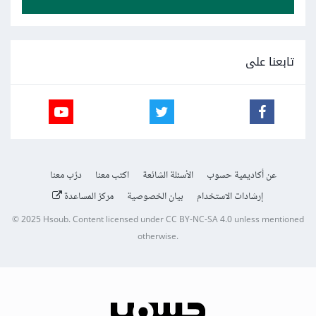
تابعنا على
عن أكاديمية حسوب
الأسئلة الشائعة
اكتب معنا
درّب معنا
إرشادات الاستخدام
بيان الخصوصية
مركز المساعدة
© 2025
Hsoub
.
Content licensed under
CC BY-NC-SA 4.0
unless mentioned
otherwise.