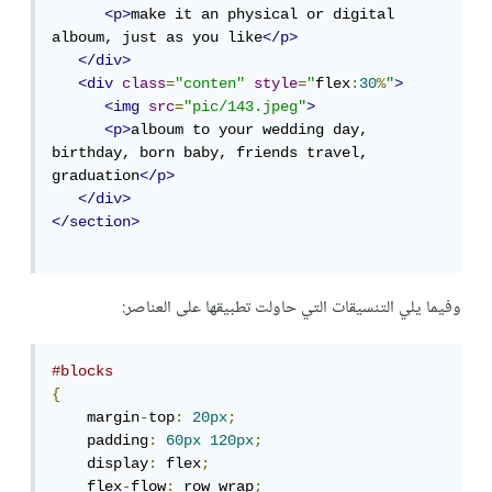
<p>
make it an physical or digital 
alboum, just as you like
</p>
</div>
<div
class
=
"conten"
style
=
"
flex
:
30
%
"
>
<img
src
=
"pic/143.jpeg"
>
<p>
alboum to your wedding day, 
birthday, born baby, friends travel, 
graduation
</p>
</div>
</section>
وفيما يلي التنسيقات التي حاولت تطبيقها على العناصر:
#blocks
{
    margin
-
top
:
20px
;
    padding
:
60px
120px
;
    display
:
 flex
;
    flex
-
flow
:
 row wrap
;