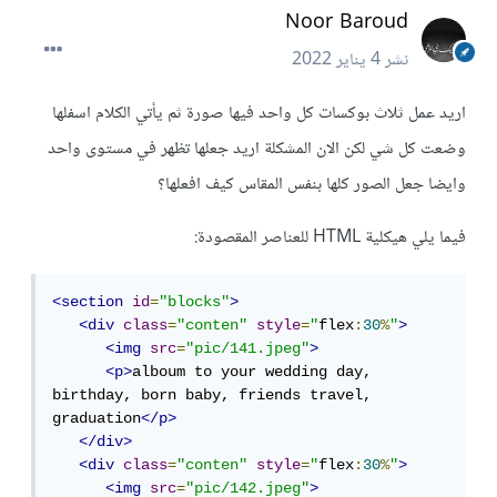
Noor Baroud
نشر
4 يناير 2022
اريد عمل ثلاث بوكسات كل واحد فيها صورة ثم يأتي الكلام اسفلها
وضعت كل شي لكن الان المشكلة اريد جعلها تظهر في مستوى واحد
وايضا جعل الصور كلها بنفس المقاس كيف افعلها؟
فيما يلي هيكلية HTML للعناصر المقصودة:
<section
id
=
"blocks"
>
<div
class
=
"conten"
style
=
"
flex
:
30
%
"
>
<img
src
=
"pic/141.jpeg"
>
<p>
alboum to your wedding day, 
birthday, born baby, friends travel, 
graduation
</p>
</div>
<div
class
=
"conten"
style
=
"
flex
:
30
%
"
>
<img
src
=
"pic/142.jpeg"
>