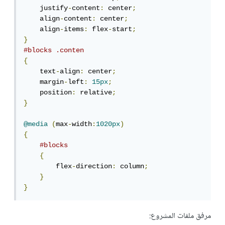
    justify
-
content
:
 center
;
    align
-
content
:
 center
;
    align
-
items
:
 flex
-
start
;
}
#blocks .conten
{
    text
-
align
:
 center
;
    margin
-
left
:
15px
;
    position
:
 relative
;
}
@media
(
max
-
width
:
1020px
)
{
#blocks
{
        flex
-
direction
:
 column
;
}
}
مرفق ملفات المشروع: