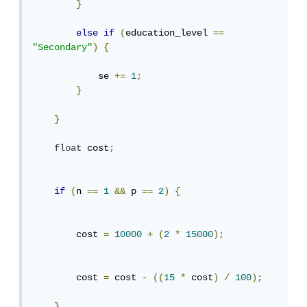
}
else
if
(
education_level 
==
"Secondary"
)
{
            se 
+=
1
;
}
}
float
 cost
;
if
(
n 
==
1
&&
 p 
==
2
)
{
        cost 
=
10000
+
(
2
*
15000
);
        cost 
=
 cost 
-
((
15
*
 cost
)
/
100
);
}