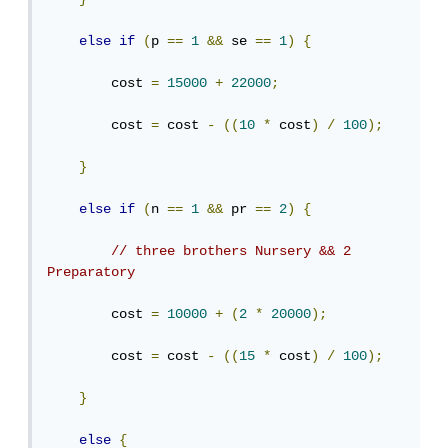
else
if
(
p 
==
1
&&
 se 
==
1
)
{
        cost 
=
15000
+
22000
;
        cost 
=
 cost 
-
((
10
*
 cost
)
/
100
);
}
else
if
(
n 
==
1
&&
 pr 
==
2
)
{
// three brothers Nursery && 2 
Preparatory
        cost 
=
10000
+
(
2
*
20000
);
        cost 
=
 cost 
-
((
15
*
 cost
)
/
100
);
}
else
{