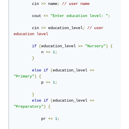
        cin 
>>
 name
;
// user name 
        cout 
<<
"Enter education level: "
;
        cin 
>>
 education_level
;
// user 
education level
if
(
education_level 
==
"Nursery"
)
{
            n 
+=
1
;
}
else
if
(
education_level 
==
"Primary"
)
{
            p 
+=
1
;
}
else
if
(
education_level 
==
"Preparatory"
)
{
            pr 
+=
1
;