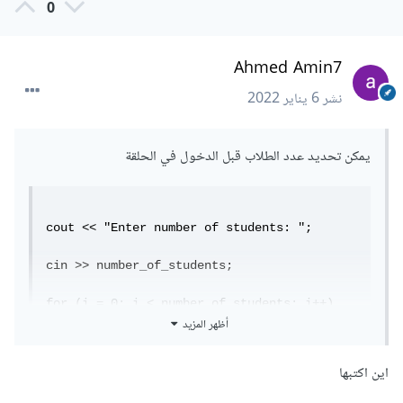
0
Ahmed Amin7
نشر
6 يناير 2022
يمكن تحديد عدد الطلاب قبل الدخول في الحلقة
cout << "Enter number of students: ";

cin >> number_of_students;

for (i = 0; i < number_of_students; i++) 
أظهر المزيد
...
نص المسألة غير موجود أرجو إعادة إضافته مع ذلك أتذكر أنه لا
اين اكتبها
يحوي تفاصيل