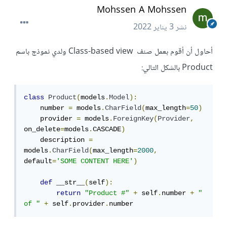
Mohssen A Mohssen
نشر
3 يناير 2022
أحاول أن أقوم بعمل صنف Class-based view ولدي نموذج باسم
Product بالشكل التالي:
class
Product
(
models
.
Model
):
    number 
=
 models
.
CharField
(
max_length
=
50
)
    provider 
=
 models
.
ForeignKey
(
Provider
,
on_delete
=
models
.
CASCADE
)
    description 
=
models
.
CharField
(
max_length
=
2000
,
default
=
'SOME CONTENT HERE'
)
def
 __str__
(
self
):
return
"Product #"
+
 self
.
number 
+
" 
of "
+
 self
.
provider
.
number