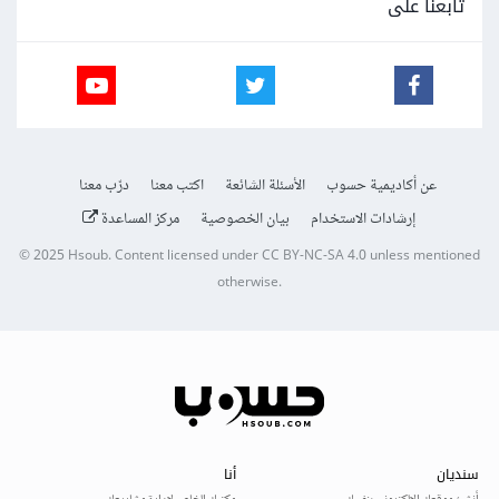
تابعنا على
عن أكاديمية حسوب
الأسئلة الشائعة
اكتب معنا
درّب معنا
إرشادات الاستخدام
بيان الخصوصية
مركز المساعدة
© 2025
Hsoub
.
Content licensed under
CC BY-NC-SA 4.0
unless mentioned
otherwise.