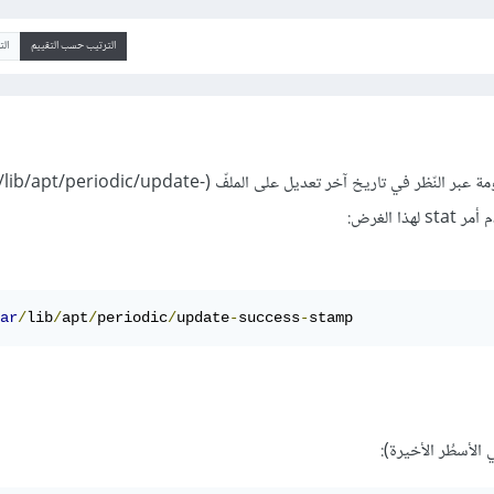
الترتيب حسب التقييم
ال
يُمكن الحصول على هذه المعلومة عبر النّظر في تاريخ آخر تعديل على الملفّ (/periodic/update
ar
/
lib
/
apt
/
periodic
/
update
-
success
-
stamp
 الأسطُر الأخيرة):