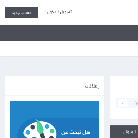
تسجيل الدخول
حساب جديد
إعلانات
ن
0
السؤال