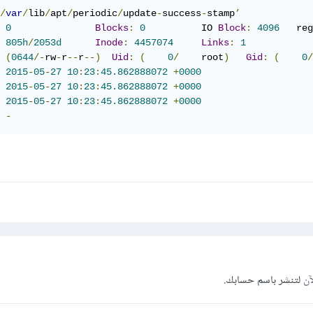
/
var
/
lib
/
apt
/
periodic
/
update
-
success
-
stamp
’
0
Blocks
:
0
          IO 
Block
:
4096
805h
/
2053d
Inode
:
4457074
Links
:
1
(
0644
/-
rw
-
r
--
r
--)
Uid
:
(
0
/
    root
)
Gid
:
(
0
/
2015
-
05
-
27
10
:
23
:
45.862888072
+
0000
2015
-
05
-
27
10
:
23
:
45.862888072
+
0000
2015
-
05
-
27
10
:
23
:
45.862888072
+
0000
-
آن
لتنشر باسم حسابك.