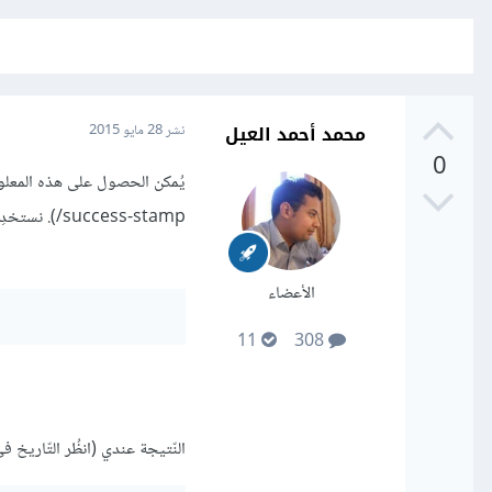
محمد أحمد العيل
نشر
28 مايو 2015
0
success-stamp/). نستخدِم أمر stat لهذا الغرض:
الأعضاء
11
308
النّتيجة عندي (انظُر التّاريخ في