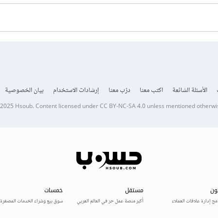
الأسئلة الشائعة
اكتب معنا
درّب معنا
إرشادات الاستخدام
بيان الخصوصية
 2025
Hsoub
.
Content licensed under
CC BY-NC-SA 4.0
unless mentioned otherwi