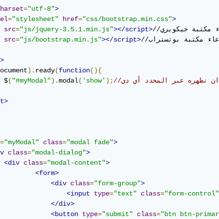
harset
=
"utf-8"
>
el
=
"stylesheet"
href
=
"css/bootstrap.min.css"
>
src
=
"js/jquery-3.5.1.min.js"
></script>
//استدعاء مكتبة بوتستراب

></script>
"js/bootstrap.min.js"
=
src
>
ocument
).
ready
(
function
(){
ان نظهره عبر المحدد أي دي
);
'show'
(
modal
).
"#myModal"
(
 $
t>
=
"myModal"
class
=
"modal fade"
>
v
class
=
"modal-dialog"
>
<div
class
=
"modal-content"
>
<form>
<div
class
=
"form-group"
>
<input
type
=
"text"
class
=
"form-control"
</div>
<button
type
=
"submit"
class
=
"btn btn-primar