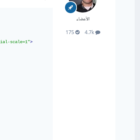
الأعضاء
175
4.7k
ial-scale=1"
>