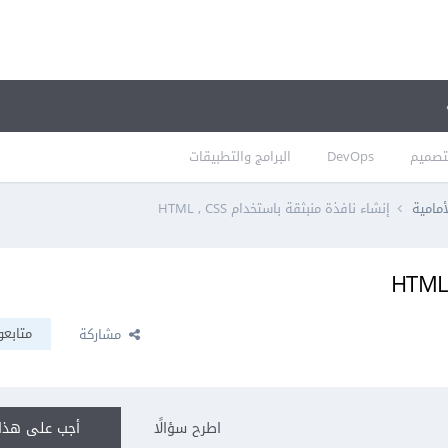
تصميم
DevOps
البرامج والتطبيقات
أمامية
إنشاء نافذة منبثقة باستخدام HTML , CSS
متابعو
مشاركة
اطرح سؤالًا
أجب على هذا 