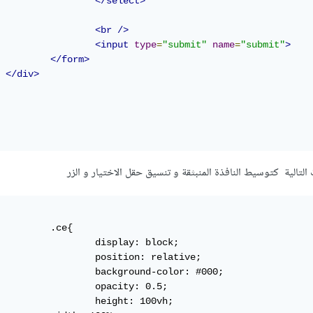
</select>
<br
/>
<input
type
=
"submit"
name
=
"submit"
>
</form>
</div>
لتالية كتوسيط النافذة المنبثقة و تنسيق حقل الاختيار و الزر
ce{

splay: block;

ition: relative;

ground-color: #000;

pacity: 0.5;

ight: 100vh;
