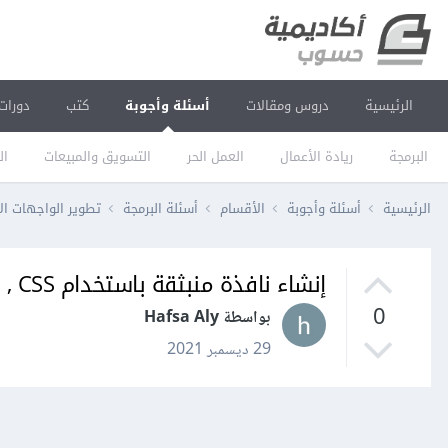
الرئيسية
دروس ومقالات
أسئلة وأجوبة
كتب
دورات
البرمجة
ريادة الأعمال
العمل الحر
التسويق والمبيعات
ال
الرئيسية
أسئلة وأجوبة
الأقسام
أسئلة البرمجة
تطوير الواجهات ال
إنشاء نافذة منبثقة باستخدام HTML , CSS
0
بواسطة Hafsa Aly
29 ديسمبر 2021