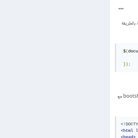
بالطريقة
 $
(
docu
});
وفي الحالة التي تسأل عنها أنت يعرض الموقع modal أي نافذة منبثقة يمكنك تنفيذ شبيه لها بإستخدام bootstrap مع
<!DOCTY
<html
l
<head>