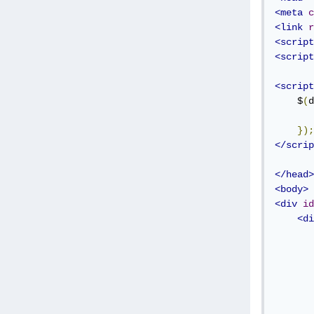
<meta
c
<link
r
<script
<script
<script
    $
(
d
       
});
</scrip
</head>
<body>
<div
id
<di