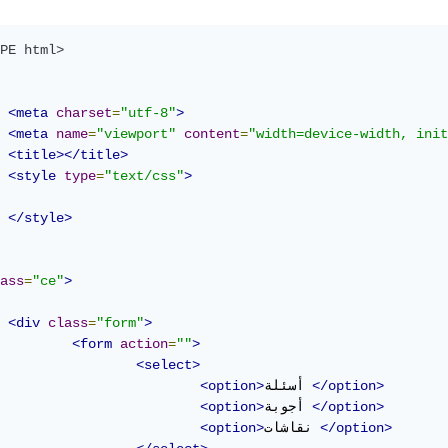
PE html>
<meta
charset
=
"utf-8"
>
<meta
name
=
"viewport"
content
=
"width=device-width, init
<title></title>
<style
type
=
"text/css"
>
</style>
ass
=
"ce"
>
<div
class
=
"form"
>
<form
action
=
""
>
<select>
</option>
أسئلة 
<option>
</option>
أجوبة 
<option>
</option>
نقاشات 
<option>