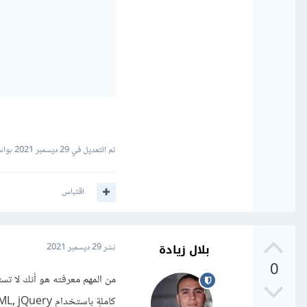
تم التعديل في
29 ديسمبر 2021
بواسطة  Eik
اقتباس
بلال زيادة
نشر
29 ديسمبر 2021
0
كاملةٍ باستخدام CSS , HTML, jQuery فيمكنك إنشاء كود HTML بهذا الشكل