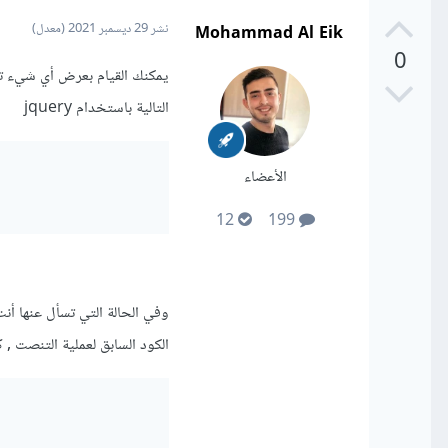
Mohammad Al Eik
نشر
29 ديسمبر 2021
(معدل)
0
يمكنك القيام بعرض أي شيء ت
التالية باستخدام jquery
الأعضاء
12
199
الكود السابق لعملية التنصت , كا