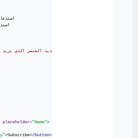
//هنا نقوم بعملية تحديد العنصر الذي نريد 
placeholder
=
"Name"
>
y"
>
Subscribe
</button>