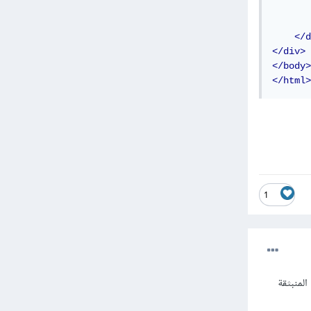
</d
</div>
</body>
</html>
1
 هذه الصفحة المنبثقة