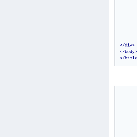
</div>
</body>
</html>
		.
			di
			pos
			back
			o
			he