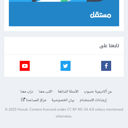
تابعنا على
عن أكاديمية حسوب
الأسئلة الشائعة
اكتب معنا
درّب معنا
إرشادات الاستخدام
بيان الخصوصية
مركز المساعدة
© 2025
Hsoub
.
Content licensed under
CC BY-NC-SA 4.0
unless mentioned
otherwise.