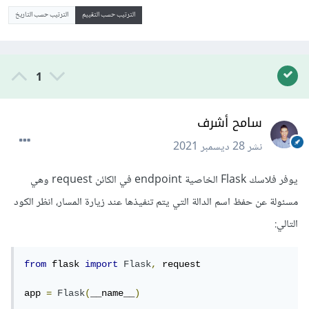
الترتيب حسب التقييم
الترتيب حسب التاريخ
1
سامح أشرف
نشر
28 ديسمبر 2021
يوفر فلاسك Flask الخاصية endpoint في الكائن request وهي
مسئولة عن حفظ اسم الدالة التي يتم تنفيذها عند زيارة المسار، انظر الكود
التالي:
from
 flask 
import
Flask
,
 request

app 
=
Flask
(
__name__
)