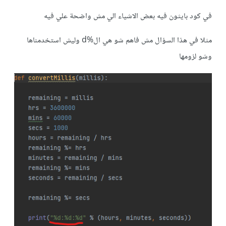
في كود بايثون فيه بعض الاشياء الي مش واضحة علي فيه
مثلا في هذا السؤال مش فاهم شو هي ال%d وليش استخدمناها
وشو لزومها