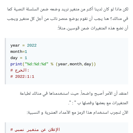
لكن ماذا لو كان لدينا أكثر من متغير نريد وضعه ضمن السلسلة النصية كما
في مثالك؟ هنا يجب أن نقوم بوضع عنصر نائب من أجل كل متغير ويجب
أن نضع هذه المتغيرات ضمن قوسين، مثلاً:
year 
=
2022
month
=
1
day 
=
1
print
(
"%d:%d:%d"
%
(
year
,
month
,
day
))
# الخرج:
# 2022:1:1
اعتقد أن الأمر أصبح واضحاً. حيث استخدمناها في مثالك لطباعة
المتغيرات مع بعضها وفصلها ب " : ".
الآن لنجرب استخدام هذا الرمز مع الأعداد العشرية و النسبية:
# الإعلان عن متغير نسبي  