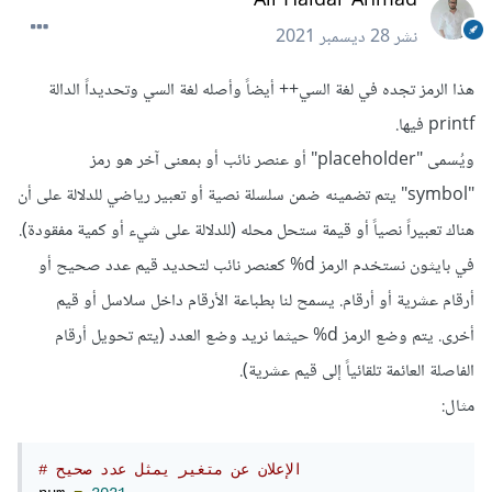
نشر
28 ديسمبر 2021
هذا الرمز تجده في لغة السي++ أيضاً وأصله لغة السي وتحديداً الدالة
printf فيها.
ويُسمى "placeholder" أو عنصر نائب أو بمعنى آخر هو رمز
"symbol" يتم تضمينه ضمن سلسلة نصية أو تعبير رياضي للدلالة على أن
هناك تعبيراً نصياً أو قيمة ستحل محله (للدلالة على شيء أو كمية مفقودة).
في بايثون نستخدم الرمز d% كعنصر نائب لتحديد قيم عدد صحيح أو
أرقام عشرية أو أرقام. يسمح لنا بطباعة الأرقام داخل سلاسل أو قيم
أخرى. يتم وضع الرمز d% حيثما نريد وضع العدد (يتم تحويل أرقام
الفاصلة العائمة تلقائياً إلى قيم عشرية).
مثال:
# الإعلان عن متغير يمثل عدد صحيح