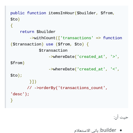
public
function
 itemsInHour
(
$builder
,
 $from
,
$to
)
{
return
 $builder

->
withCount
([
'transactions'
=>
function
(
$transaction
)
use
(
$from
,
 $to
)
{
            $transaction

->
whereDate
(
'created_at'
,
'>'
,
$from
)
->
whereDate
(
'created_at'
,
'<'
,
$to
);
}])
// ->orderBy('transactions_count', 
'desc');
}
حيث أن:
builder: باني الاستعلام