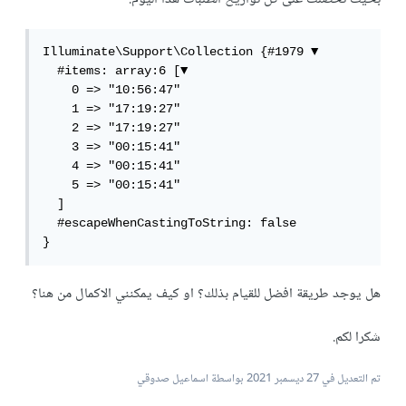
Illuminate\Support\Collection {#1979 ▼

  #items: array:6 [▼

    0 => "10:56:47"

    1 => "17:19:27"

    2 => "17:19:27"

    3 => "00:15:41"

    4 => "00:15:41"

    5 => "00:15:41"

  ]

  #escapeWhenCastingToString: false

}
هل يوجد طريقة افضل للقيام بذلك؟ او كيف يمكنني الاكمال من هنا؟
شكرا لكم.
تم التعديل في
27 ديسمبر 2021
بواسطة اسماعيل صدوقي