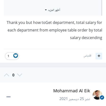
اما بين علامتين مؤيتين تعني أنه لايهم موضعه ولكن يجب أن يكون
أظهر المزيد
موجودا
Thank you but how toGet department, total salary for
each department from employee table order by total
//تحديد كل الأعمدة
*
Select
salary descending
// من جدول الموظفين
Employee
FROM 
// واعرض السطر 
'J%'
 LIKE 
First_name
WHERE 
الذي يطابق الشرط الأول
اقتباس
1
//او الشرط الثاني
'%Ch%'
 LIKE 
First_name
0
Mohammad Al Eik
نشر
25 ديسمبر 2021