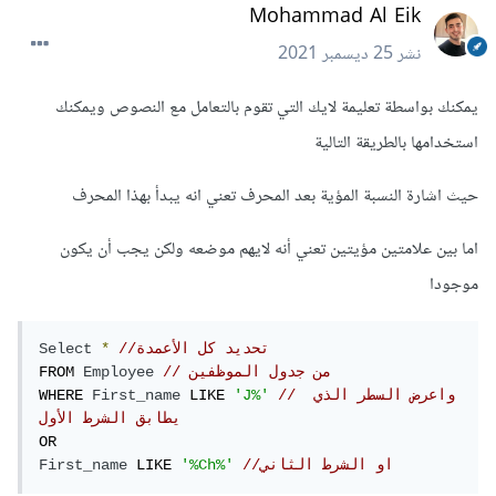
Mohammad Al Eik
نشر
25 ديسمبر 2021
يمكنك بواسطة تعليمة لايك التي تقوم بالتعامل مع النصوص ويمكنك
استخدامها بالطريقة التالية
حيث اشارة النسبة المؤية بعد المحرف تعني انه يبدأ بهذا المحرف
اما بين علامتين مؤيتين تعني أنه لايهم موضعه ولكن يجب أن يكون
موجودا
//تحديد كل الأعمدة
*
Select
// من جدول الموظفين
Employee
FROM 
// واعرض السطر الذي 
'J%'
 LIKE 
First_name
WHERE 
يطابق الشرط الأول
//او الشرط الثاني
'%Ch%'
 LIKE 
First_name