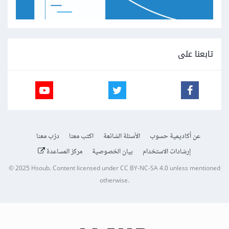
تابعنا على
عن أكاديمية حسوب
الأسئلة الشائعة
اكتب معنا
درّب معنا
إرشادات الاستخدام
بيان الخصوصية
مركز المساعدة
© 2025
Hsoub
.
Content licensed under
CC BY-NC-SA 4.0
unless mentioned
otherwise.