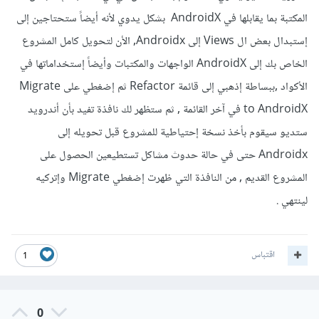
المكتبة بما يقابلها في AndroidX بشكل يدوي لأنه أيضاً ستحتاجين إلى
إستبدال بعض ال Views إلى Androidx, الأن لتحويل كامل المشروع
الخاص بك إلى AndroidX الواجهات والمكتبات وأيضاً إستخداماتها في
الأكواد ,ببساطة إذهبي إلى قائمة Refactor ثم إضغطي على Migrate
to AndroidX في آخر القائمة , ثم ستظهر لك نافذة تفيد بأن أندرويد
ستديو سيقوم بأخذ نسخة إحتياطية للمشروع قبل تحويله إلى
Androidx حتى في حالة حدوث مشاكل تستطيعين الحصول على
المشروع القديم , من النافذة التي ظهرت إضغطي Migrate وإتركيه
لينتهي .
اقتباس
1
0