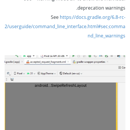
deprecation warnings.
See
https://docs.gradle.org/6.8-rc-
2/userguide/command_line_interface.html#sec:comma
nd_line_warnings