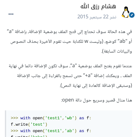
هشام رزق الله
نشر
22 سبتمبر 2015
في هذه الحالة سوف تحتاج إلى فتح الملف بوضعية الإضافة، بإضافة "a”
أو "ab” كوضع، (وليست w للكتابة حيث تقوم الأخيرة بحذف النصوص
والبيانات السابقة).
عندما تقوم بفتح الملف بوضعية "a”، سوف تكون الإضافة دائما في نهاية
الملف ، ويمكنك إضافة "a+” حتى تسمح بالقراءة إلى جانب الإضافة
(وستبقى الإضافة كالعادة إلى نهاية النص).
هذا مثال قصير وسريع حول دالة open:
>>>
with
 open
(
'test1'
,
'wb'
)
as
 f
:
f
.
write
(
'test'
)
>>>
with
 open
(
'test1'
,
'ab'
)
as
 f
: