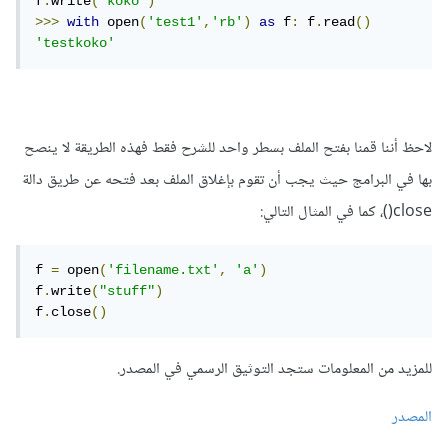
f
.
write
(
'koko'
)
>>>
with
 open
(
'test1'
,
'rb'
)
as
 f
:
 f
.
read
()
'testkoko'
لاحظ أننا قمنا بفتح الملف بسطر واحد للشرح فقط فهذه الطريقة لا ينصح
بها في البرامج حيث يجب أن تقوم بإغلاق الملف بعد فتحه عن طريق دالة
close()، كما في المثال التالي:
f 
=
 open
(
'filename.txt'
,
'a'
)
f
.
write
(
"stuff"
)
f
.
close
()
للمزيد من المعلومات ستجد التوثيق الرسمي في المصدر.
المصدر