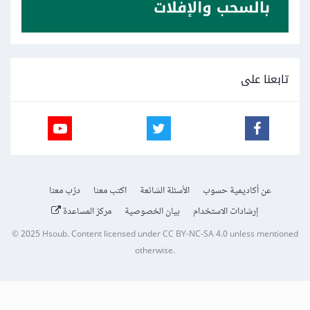
تابعنا على
عن أكاديمية حسوب
الأسئلة الشائعة
اكتب معنا
درّب معنا
إرشادات الاستخدام
بيان الخصوصية
مركز المساعدة
© 2025
Hsoub
.
Content licensed under
CC BY-NC-SA 4.0
unless mentioned
otherwise.