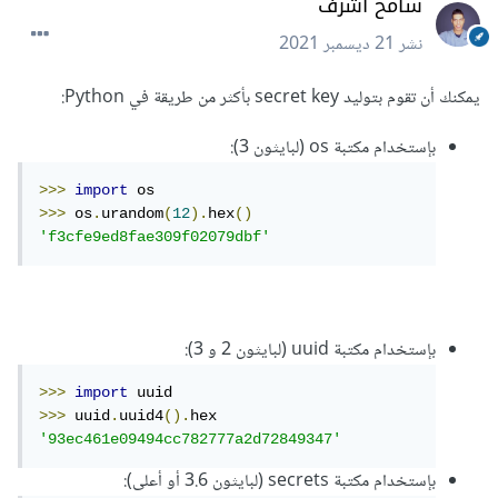
سامح أشرف
نشر
21 ديسمبر 2021
يمكنك أن تقوم بتوليد secret key بأكثر من طريقة في Python:
بإستخدام مكتبة os (لبايثون 3):
>>>
import
>>>
 os
.
urandom
(
12
).
hex
()
'f3cfe9ed8fae309f02079dbf'
بإستخدام مكتبة uuid (لبايثون 2 و 3):
>>>
import
>>>
 uuid
.
uuid4
().
'93ec461e09494cc782777a2d72849347'
بإستخدام مكتبة secrets (لبايثون 3.6 أو أعلى):