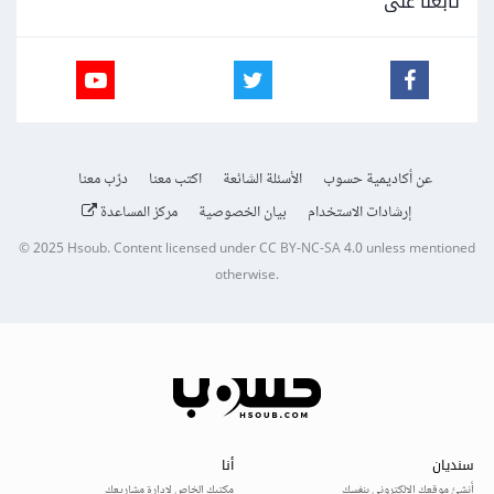
تابعنا على
عن أكاديمية حسوب
الأسئلة الشائعة
اكتب معنا
درّب معنا
إرشادات الاستخدام
بيان الخصوصية
مركز المساعدة
© 2025
Hsoub
.
Content licensed under
CC BY-NC-SA 4.0
unless mentioned
otherwise.