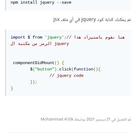
npm install jquery 
--
save
ثم يمكنك كتابة كود jquery في أي ملف jsx
//هنا نقوم باستيراد هذا 
;
'jquery'
 $ from 
import
الرمز من مكتبة ال jquery
 componentDidMount
()
{
	$
(
"button"
).
click
(
function
(){
// jquery code
});
}
تم التعديل في
21 ديسمبر 2021
بواسطة Mohammad Al Eik