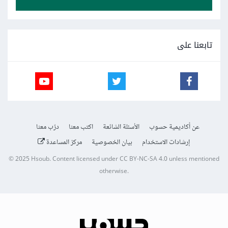
تابعنا على
عن أكاديمية حسوب
الأسئلة الشائعة
اكتب معنا
درّب معنا
إرشادات الاستخدام
بيان الخصوصية
مركز المساعدة
© 2025
Hsoub
.
Content licensed under
CC BY-NC-SA 4.0
unless mentioned
otherwise.