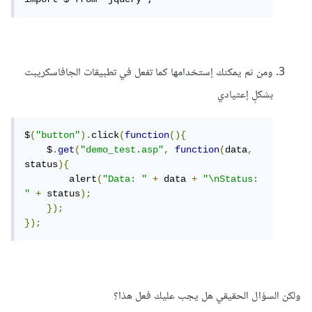
ومن ثم يمكنك إستخدامها كما تفعل في تطبيقات الجافاسكريبت
بشكلٍ إعتيادي
$
(
"button"
).
click
(
function
(){
    $
.
get
(
"demo_test.asp"
,
function
(
data
,
status
){
        alert
(
"Data: "
+
 data 
+
"\nStatus: 
"
+
 status
);
});
});
ولكن السؤال الحقيقي هل يجب عليك فعل هذا؟