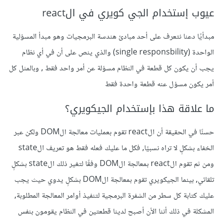
عيوب إستخدام الجي كويري في الreact
مبدأيًا دعنا نتعرف على أحد مبادئ هندسة البرمجيات وهو مبدأ المسؤلية
الواحدة (single responsbility) والذي ينص على أن في أي نظام
يجب أن يكون كل قطعة في النظام مسؤلة عن أمر واحد فقط , وبالمثل كل
أمر يكون مسؤل عنه قطعة واحدة فقط
ما علاقة هذا بإستخدام الجيكويري؟
حسنًا في الحقيقة أن الreact تقوم بعمليات معالجة الDOM ولكن عبر
الخفاء بشكلٍ لا تراه نسبيًا, فكل ما عليك فعله فقط هو تعريف الstate
ومن ثم تقوم الreact بمعالجة الDOM وفقًا لتغير ذلك الstate بشكلٍ
تلقائي, بينما الجيكويري تقوم بمعالجة الDOM بشكلٍ يدوي حيث يجب
عليك كتابة كل سطر من الشفرة البرمجية لتنفيذ أوامر المعالجة المطلوبة,
المشكلة في ذلك أننا الأن أصبح لدينا قطعتين في النظام يقومون بنفس