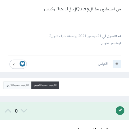
هل استطيع ربط الjQuery بالReact وكيف؟
تم التعديل في
21 ديسمبر 2021
بواسطة شرف الدين2
توضيح العنوان
اقتباس
2
الترتيب حسب التقييم
الترتيب حسب التاريخ
0