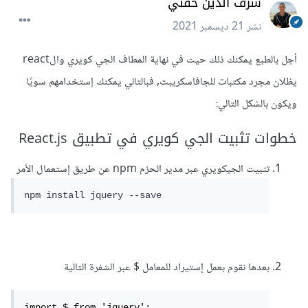
شرف الدين حفني
نشر
21 ديسمبر 2021
أجل بالطبع يمكنك ذلك حيث في نهاية المطاف الجي كويري والreact
يظلان مجرد مكتبات للجافاسكريبت, فبالتالي يمكنك إستخدامهم سويًا
ويكون بالشكل التالي:
خطوات تثبيت الجي كويري في تطبيق React.js
تثبيت الجيكويري عبر مدير الحزم npm عن طريق إستعمال الأمر
npm install jquery --save
بعدها نقوم بعمل إستيراد للمعامل $ عبر الشفرة التالية
import $ from 'jquery';