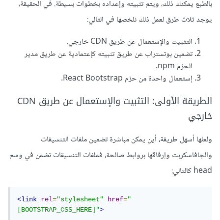
بالطبع يمكنك ذلك، ويتم تثبيته وإعداده بخطوات بسيطة. في الحقيقة،
يوجد ثلاث طرق لعمل ذلك نلخصها في التالي:
التثبيت والإستعمال عن طريق CDN خارجي.
تضمين بوتستراب عن طريق تثبيته كإعتمادية عن طريق مدير
الحزم npm.
إستعمال واحدة من حزم React Bootstrap.
الطريقة الأولى: التثبيت والإستعمال عن طريق CDN
خارجي
ولعلها أسهل طريقة، أين يمكن مباشرة تضمين ملفات التنسيقات
والجافاسكربت وإرفاقها بروابط صالحة، فملفات التنسيقات تضمن في وسم
head كالتالي:
<link
rel
=
"stylesheet"
href
=
"
[BOOTSTRAP_CSS_HERE]"
>