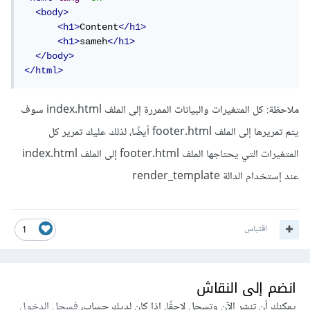
<body>
<h1>
Content
</h1>
<h1>
sameh
</h1>
</body>
</html>
ملاحظة: كل المتغيرات والبيانات الممررة إلى الملف index.html سوف
يتم تمريرها إلى الملف footer.html أيضًا، لذلك عليك تمرير كل
المتغيرات التي يحتاجها الملف footer.html إلى الملف index.html
عند إستخدام الدالة render_template
اقتباس
1
انضم إلى النقاش
يمكنك أن تنشر الآن وتسجل لاحقًا. إذا كان لديك حساب،
فسجل الدخول