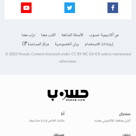
عن أكاديمية حسوب
الأسئلة الشائعة
اكتب معنا
درّب معنا
إرشادات الاستخدام
بيان الخصوصية
مركز المساعدة
© 2025
Hsoub
.
Content licensed under
CC BY-NC-SA 4.0
unless mentioned
otherwise.