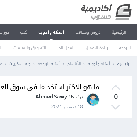
الرئيسية
دروس ومقالات
أسئلة وأجوبة
كتب
دورات
البرمجة
ريادة الأعمال
العمل الحر
التسويق والمبيعات
ال
الرئيسية
أسئلة وأجوبة
الأقسام
أسئلة البرمجة
جافا سكريبت
ما
ما هو الاكثر استخداما فى سوق العمل Express JS أم opback 4
0
بواسطة Ahmed Sawy
18 ديسمبر 2021