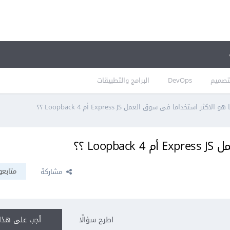
تصميم
DevOps
البرامج والتطبيقات
 هو الاكثر استخداما فى سوق العمل Express JS أم Loopback 4 ؟؟
Lo ؟؟
متابعو
مشاركة
اطرح سؤالًا
أجب على هذا 