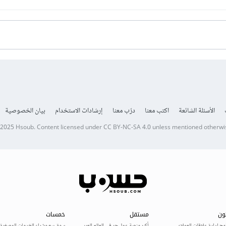
الأسئلة الشائعة
اكتب معنا
درّب معنا
إرشادات الاستخدام
بيان الخصوصية
 2025
Hsoub
.
Content licensed under
CC BY-NC-SA 4.0
unless mentioned otherwi