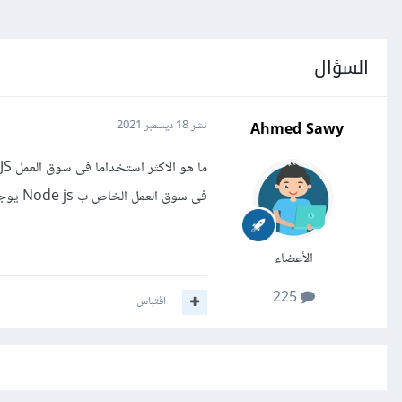
السؤال
Ahmed Sawy
نشر
18 ديسمبر 2021
ما هو الاكثر استخداما فى سوق العمل Express JS أم Loopback 4 ؟؟
فى سوق العمل الخاص ب Node js يوجد العديد من ال frameworks وانا اريد ان اعرف ايهم اكثر انتشارا وشيوعا
الأعضاء
225
اقتباس