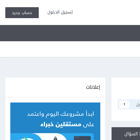
تسجيل الدخول
حساب جديد
إعلانات
ن
1
السؤال