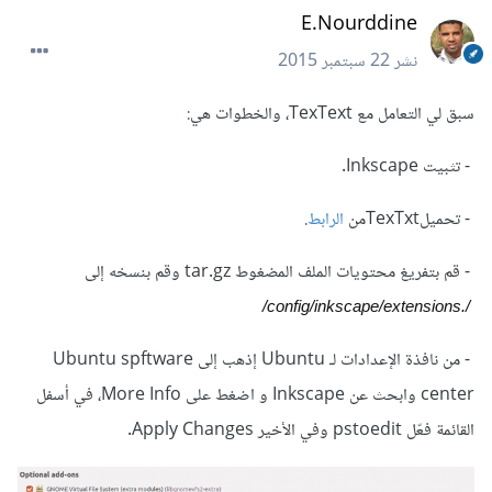
E.Nourddine
نشر
22 سبتمبر 2015
سبق لي التعامل مع TexText، والخطوات هي:
- تثبيت Inkscape.
- تحميلTexTxtمن
الرابط
.
- قم بتفريغ محتويات الملف المضغوط tar.gz وقم بنسخه إلى
/.config/inkscape/extensions/
- من نافذة الإعدادات لـ Ubuntu إذهب إلى Ubuntu spftware
center وابحث عن Inkscape و اضغط على More Info، في أسفل
القائمة فعّل pstoedit وفي الأخير Apply Changes.