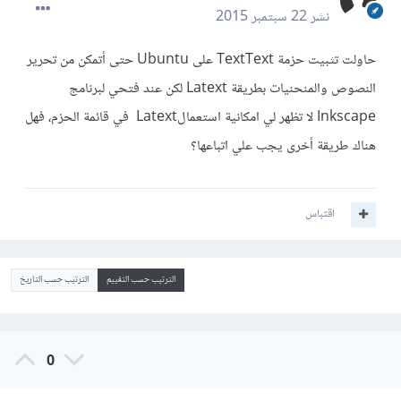
نشر
22 سبتمبر 2015
حاولت تثبيت حزمة TextText على Ubuntu حتى أتمكن من تحرير
النصوص والمنحنيات بطريقة Latext لكن عند فتحي لبرنامج
Inkscape لا تظهر لي امكانية استعمالLatext في قائمة الحزم، فهل
هناك طريقة أخرى يجب علي اتباعها؟
اقتباس
الترتيب حسب التقييم
الترتيب حسب التاريخ
0