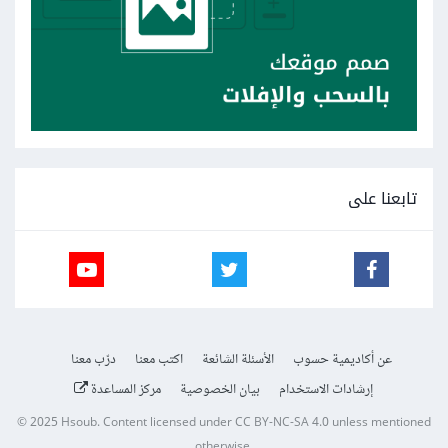
تابعنا على
عن أكاديمية حسوب
الأسئلة الشائعة
اكتب معنا
درّب معنا
إرشادات الاستخدام
بيان الخصوصية
مركز المساعدة
© 2025
Hsoub
.
Content licensed under
CC BY-NC-SA 4.0
unless mentioned
otherwise.