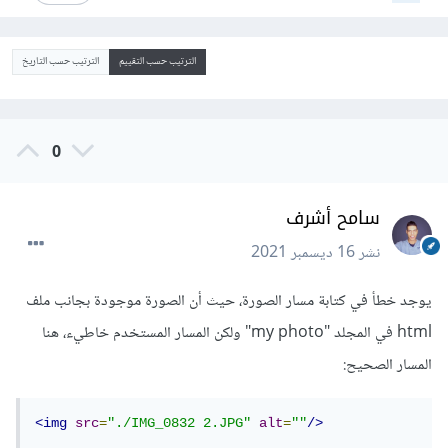
الترتيب حسب التقييم
الترتيب حسب التاريخ
0
سامح أشرف
نشر
16 ديسمبر 2021
يوجد خطأ في كتابة مسار الصورة، حيث أن الصورة موجودة بجانب ملف
html في المجلد "my photo" ولكن المسار المستخدم خاطيء، هنا
المسار الصحيح:
<img
src
=
"./IMG_0832 2.JPG"
alt
=
""
/>